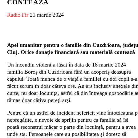
CONTEAZĂ
Radio Fir
21 martie 2024
Apel umanitar pentru o familie din Cuzdrioara, județu
Cluj. Orice donație financiară sau materială contează
Un incendiu violent a lăsat în data de 18 martie 2024
familia Boroș din Cuzdrioara fără un acoperiș deasupra
capului. Toată munca de o viață a familiei cu doi copii s-a
făcut scrum în doar câteva ore. Au ars inclusiv anexele di
curte, nu doar locuința, astfel că din întreaga gospodărie a
rămas doar câțiva pereți arși.
Pentru că un astfel de incident nefericit vine întotdeauna p
nepregătite, e nevoie de sprijin pentru ca familia să își
poată reconstrui măcar o parte din locuință, pentru a avea
unde sta. Persoanele care au posibilitatea și doresc să