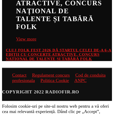
ATRACTIVE, CONCURS
NAȚIONAL DE
TALENTE ȘI TABĂRĂ
FOLK
View more
CLUJ FOLK FEST 2026 DĂ STARTUL CELEI DE-A 6-A
EDIȚII CU CONCERTE ATRACTIVE, CONCURS
NAȚIONAL DE TALENTE ȘI TABĂRĂ FOLK
Contact
Regulament concurs
Cod de conduita
profesionala
Politica Cookie
ANPC
COPYRIGHT 2022 RADIOFIR.RO
Folosim cookie-uri pe site-ul nostru web pentru a vă oferi
cea mai relevantă experiență. Dând clic pe „Accept”,