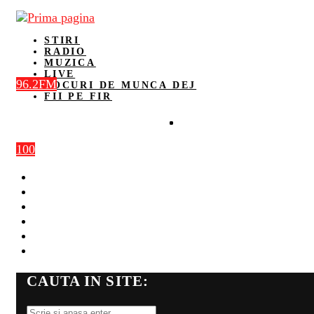
STIRI
RADIO
MUZICA
LIVE
96.2FM
LOCURI DE MUNCA DEJ
FII PE FIR
100
STIRI
RADIO
MUZICA
LIVE
LOCURI DE MUNCA DEJ
FII PE FIR
CAUTA IN SITE: