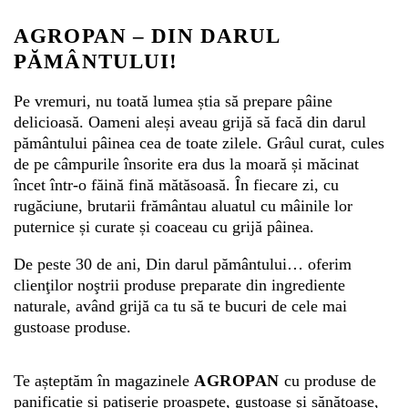
AGROPAN – DIN DARUL
Whatsapp
PĂMÂNTULUI!
Pe vremuri, nu toată lumea știa să prepare pâine
delicioasă. Oameni aleși aveau grijă să facă din darul
pământului pâinea cea de toate zilele. Grâul curat, cules
de pe câmpurile însorite era dus la moară și măcinat
încet într-o făină fină mătăsoasă. În fiecare zi, cu
rugăciune, brutarii frământau aluatul cu mâinile lor
puternice și curate și coaceau cu grijă pâinea.
De peste 30 de ani, Din darul pământului… oferim
clienţilor noştrii produse preparate din ingrediente
naturale, având grijă ca tu să te bucuri de cele mai
gustoase produse.
Te așteptăm în magazinele
AGROPAN
cu produse de
panificație și patiserie proaspete, gustoase şi sănătoase,