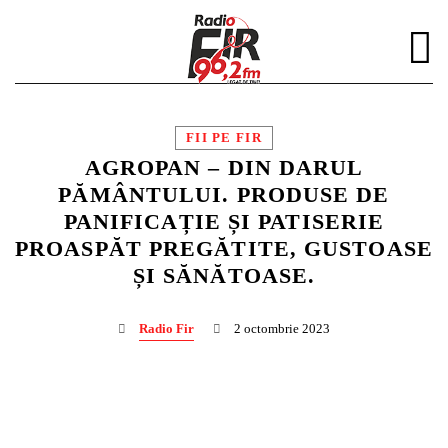
FII PE FIR
AGROPAN – DIN DARUL
PĂMÂNTULUI. PRODUSE DE
PANIFICAȚIE ȘI PATISERIE
DISTRIBUIE PAGINA PE:
CAUTA IN SITE:
PROASPĂT PREGĂTITE, GUSTOASE
ȘI SĂNĂTOASE.
Twitter
Radio Fir
2 octombrie 2023
Facebook
Pinterest