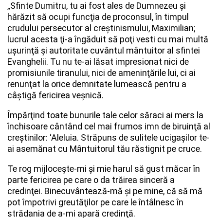
„Sfinte Dumitru, tu ai fost ales de Dumnezeu şi
hărăzit să ocupi funcţia de proconsul, în timpul
crudului persecutor al creştinismului, Maximilian;
lucrul acesta ţi-a îngăduit să poţi vesti cu mai multă
uşurinţă şi autoritate cuvântul mântuitor al sfintei
Evanghelii. Tu nu te-ai lăsat impresionat nici de
promisiunile tiranului, nici de ameninţările lui, ci ai
renunţat la orice demnitate lumească pentru a
câştigă fericirea veşnică.
Împărţind toate bunurile tale celor săraci ai mers la
închisoare cântând cel mai frumos imn de biruinţă al
creştinilor: ‘Aleluia. Străpuns de sulitele ucigaşilor te-
ai asemănat cu Mântuitorul tău răstignit pe cruce.
Te rog mijloceşte-mi şi mie harul să gust măcar în
parte fericirea pe care o da trăirea sinceră a
credinţei. Binecuvântează-mă şi pe mine, că să mă
pot împotrivi greutăţilor pe care le întâlnesc în
strădania de a-mi apară credinţă.