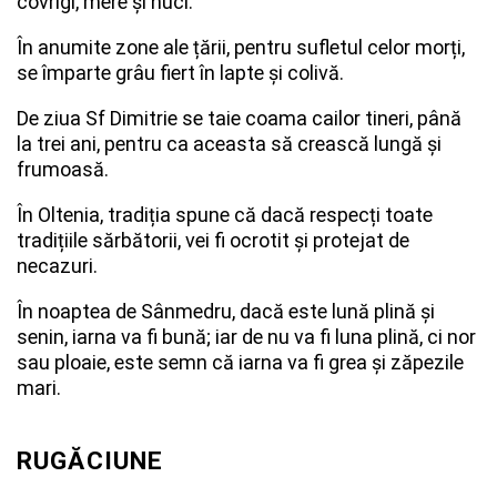
covrigi, mere și nuci.
În anumite zone ale țării, pentru sufletul celor morți,
se împarte grâu fiert în lapte și colivă.
De ziua Sf Dimitrie se taie coama cailor tineri, până
la trei ani, pentru ca aceasta să crească lungă și
frumoasă.
În Oltenia, tradiția spune că dacă respecți toate
tradițiile sărbătorii, vei fi ocrotit și protejat de
necazuri.
În noaptea de Sânmedru, dacă este lună plină și
senin, iarna va fi bună; iar de nu va fi luna plină, ci nor
sau ploaie, este semn că iarna va fi grea și zăpezile
mari.
RUGĂCIUNE