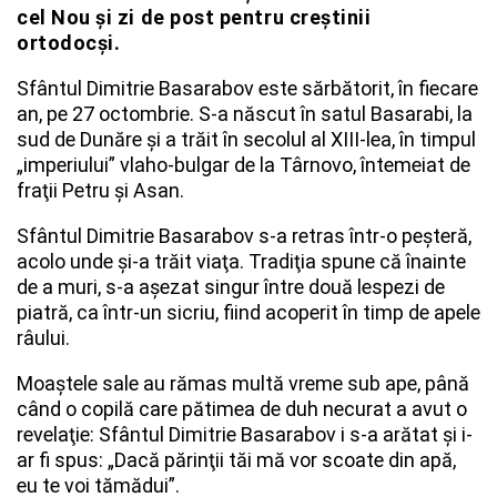
cel Nou şi zi de post pentru creştinii
ortodocşi.
Whatsapp
Sfântul Dimitrie Basarabov este sărbătorit, în fiecare
an, pe 27 octombrie. S-a născut în satul Basarabi, la
sud de Dunăre şi a trăit în secolul al XIII-lea, în timpul
„imperiului” vlaho-bulgar de la Târnovo, întemeiat de
fraţii Petru şi Asan.
Sfântul Dimitrie Basarabov s-a retras într-o peşteră,
acolo unde şi-a trăit viaţa. Tradiţia spune că înainte
de a muri, s-a aşezat singur între două lespezi de
piatră, ca într-un sicriu, fiind acoperit în timp de apele
râului.
Moaştele sale au rămas multă vreme sub ape, până
când o copilă care pătimea de duh necurat a avut o
revelaţie: Sfântul Dimitrie Basarabov i s-a arătat şi i-
ar fi spus: „Dacă părinţii tăi mă vor scoate din apă,
eu te voi tămădui”.