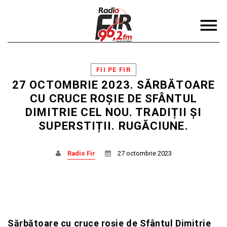
FII PE FIR
27 OCTOMBRIE 2023. SĂRBĂTOARE
CU CRUCE ROȘIE DE SFÂNTUL
DIMITRIE CEL NOU. TRADIȚII ȘI
DISTRIBUIE PAGINA PE:
CAUTA IN SITE:
SUPERSTIȚII. RUGĂCIUNE.
Radio Fir
27 octombrie 2023
Twitter
Facebook
Sărbătoare cu cruce roşie de Sfântul Dimitrie
Pinterest