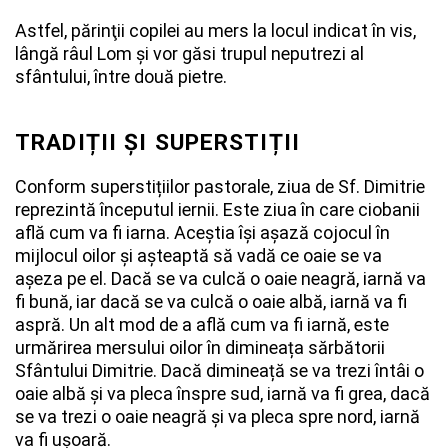
Astfel, părinţii copilei au mers la locul indicat în vis,
lângă râul Lom şi vor găsi trupul neputrezi al
sfântului, între două pietre.
TRADIȚII ȘI SUPERSTIȚII
Conform superstițiilor pastorale, ziua de Sf. Dimitrie
reprezintă începutul iernii. Este ziua în care ciobanii
află cum va fi iarna. Aceștia își așază cojocul în
mijlocul oilor și așteaptă să vadă ce oaie se va
așeza pe el. Dacă se va culcă o oaie neagră, iarnă va
fi bună, iar dacă se va culcă o oaie albă, iarnă va fi
aspră. Un alt mod de a află cum va fi iarnă, este
urmărirea mersului oilor în dimineața sărbătorii
Sfântului Dimitrie. Dacă dimineață se va trezi întâi o
oaie albă și va pleca înspre sud, iarnă va fi grea, dacă
se va trezi o oaie neagră și va pleca spre nord, iarnă
va fi ușoară.