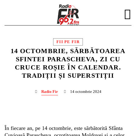
FII PE FIR
14 OCTOMBRIE, SĂRBĂTOAREA
SFINTEI PARASCHEVA, ZI CU
CRUCE ROȘIE ÎN CALENDAR.
DISTRIBUIE PAGINA PE:
CAUTA IN SITE:
TRADIȚII ȘI SUPERSTIȚII
Radio Fir
14 octombrie 2024
Twitter
Facebook
În fiecare an, pe 14 octombrie, este sărbătorită Sfânta
Cuvioasă Parascheva, ocrotitoarea Moldovei și a celor
Pinterest