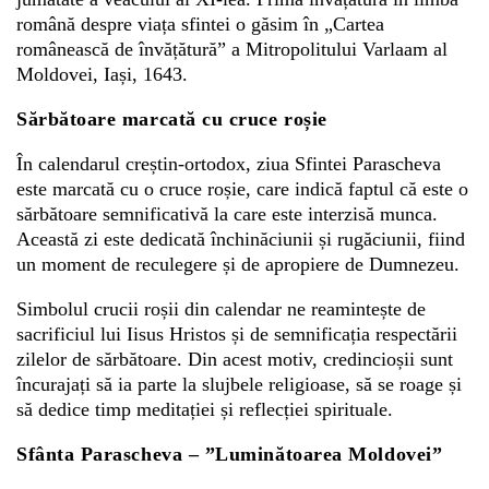
română despre viața sfin­­tei o găsim în „Cartea
românească de în­vă­ță­tură” a Mitropo­litului Varlaam al
Moldovei, Iași, 1643.
Sărbătoare marcată cu cruce roșie
În calendarul creștin-ortodox, ziua Sfintei Parascheva
este marcată cu o cruce roșie, care indică faptul că este o
sărbătoare semnificativă la care este interzisă munca.
Această zi este dedicată închinăciunii și rugăciunii, fiind
un moment de reculegere și de apropiere de Dumnezeu.
Simbolul crucii roșii din calendar ne reamintește de
sacrificiul lui Iisus Hristos și de semnificația respectării
zilelor de sărbătoare. Din acest motiv, credincioșii sunt
încurajați să ia parte la slujbele religioase, să se roage și
să dedice timp meditației și reflecției spirituale.
Sfânta Parascheva – ”Luminătoarea Moldovei”