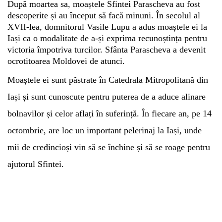
După moartea sa, moaștele Sfintei Parascheva au fost
descoperite și au început să facă minuni. În secolul al
XVII-lea, domnitorul Vasile Lupu a adus moaștele ei la
Iași ca o modalitate de a-și exprima recunoștința pentru
victoria împotriva turcilor. Sfânta Parascheva a devenit
ocrotitoarea Moldovei de atunci.
Moaștele ei sunt păstrate în Catedrala Mitropolitană din
Iași și sunt cunoscute pentru puterea de a aduce alinare
bolnavilor și celor aflați în suferință. În fiecare an, pe 14
octombrie, are loc un important pelerinaj la Iași, unde
mii de credincioși vin să se închine și să se roage pentru
ajutorul Sfintei.