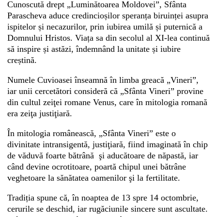
Cunoscută drept „Luminătoarea Moldovei”, Sfânta
Parascheva aduce credincioșilor speranța biruinței asupra
ispitelor și necazurilor, prin iubirea umilă și puternică a
Domnului Hristos. Viața sa din secolul al XI-lea continuă
să inspire și astăzi, îndemnând la unitate și iubire
creștină.
Numele Cuvioasei înseamnă în limba greacă „Vineri”,
iar unii cercetători consideră că „Sfânta Vineri” provine
din cultul zeiţei romane Venus, care în mitologia romană
era zeiţa justiţiară.
În mitologia românească, „Sfânta Vineri” este o
divinitate intransigentă, justiţiară, fiind imaginată în chip
de văduvă foarte bătrână şi aducătoare de năpastă, iar
când devine ocrotitoare, poartă chipul unei bătrâne
veghetoare la sănătatea oamenilor şi la fertilitate.
Tradiția spune că, în noaptea de 13 spre 14 octombrie,
cerurile se deschid, iar rugăciunile sincere sunt ascultate.