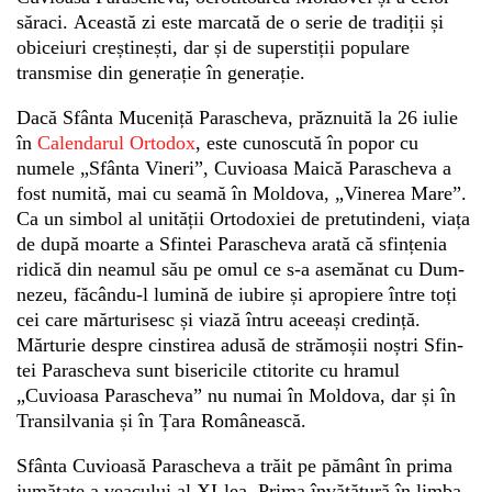
săraci. Această zi este marcată de o serie de tradiții și
obiceiuri creștinești, dar și de superstiții populare
Whatsapp
transmise din generație în generație.
Dacă Sfânta Muceniță Parascheva, prăz­nuită la 26 iulie
în
Calendarul Ortodox
, este cu­noscută în popor cu
numele „Sfânta Vineri”, Cuvioasa Maică Parascheva a
fost nu­mi­tă, mai cu seamă în Moldova, „Vinerea Mare”.
Ca un simbol al unității Ortodoxiei de pre­tutindeni, viața
de după moarte a Sfintei Pa­­rascheva arată că sfin­țenia
ridică din nea­mul său pe omul ce s-a ase­­mănat cu Dum­
ne­zeu, făcându-l lumină de iu­bire și apropiere între toți
cei care măr­tu­ri­­sesc și viază întru aceeași credință.
Mărturie des­pre cinstirea adusă de strămoșii noștri Sfin­
tei Parascheva sunt bisericile ctitorite cu hra­­mul
„Cuvioasa Parascheva” nu numai în Mol­­­dova, dar și în
Tran­silvania și în Țara Ro­mâ­­nească.
Sfânta Cuvioasă Parascheva a trăit pe pă­mânt în prima
jumătate a veacului al XI-lea. Prima învă­țătură în limba