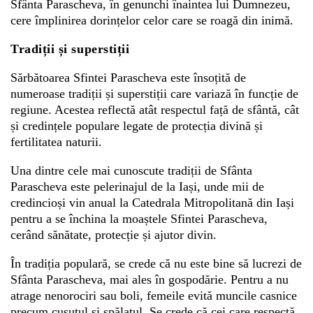
Sfânta Parascheva, în genunchi înaintea lui Dumnezeu,
cere împlinirea dorințelor celor care se roagă din inimă.
Tradiții și superstiții
Sărbătoarea Sfintei Parascheva este însoțită de
numeroase tradiții și superstiții care variază în funcție de
regiune. Acestea reflectă atât respectul față de sfântă, cât
și credințele populare legate de protecția divină și
fertilitatea naturii.
Una dintre cele mai cunoscute tradiții de Sfânta
Parascheva este pelerinajul de la Iași, unde mii de
credincioși vin anual la Catedrala Mitropolitană din Iași
pentru a se închina la moaștele Sfintei Parascheva,
cerând sănătate, protecție și ajutor divin.
În tradiția populară, se crede că nu este bine să lucrezi de
Sfânta Parascheva, mai ales în gospodărie. Pentru a nu
atrage nenorociri sau boli, femeile evită muncile casnice
precum cusutul și spălatul. Se crede că cei care respectă