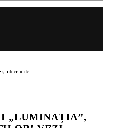
 și obiceiurile!
I „LUMINAȚIA”,