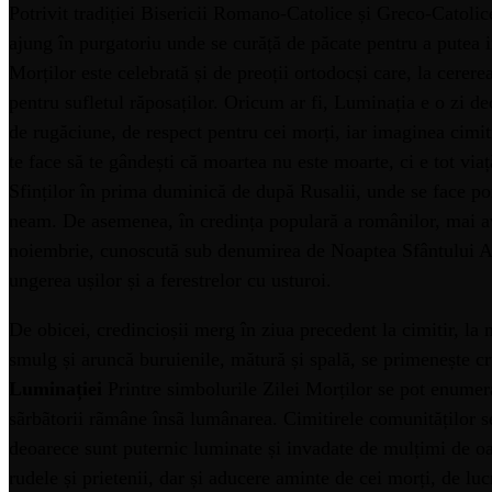
Potrivit tradiției Bisericii Romano-Catolice și Greco-Catolice
ajung în purgatoriu unde se curăță de păcate pentru a putea in
Morților este celebrată și de preoții ortodocși care, la cerere
pentru sufletul răposaților. Oricum ar fi, Luminația e o zi deo
de rugăciune, de respect pentru cei morți, iar imaginea cimit
te face să te gândești că moartea nu este moarte, ci e tot viață
Sfinților în prima duminică de după Rusalii, unde se face pom
neam. De asemenea, în credința populară a românilor, mai av
noiembrie, cunoscută sub denumirea de Noaptea Sfântului Andr
ungerea ușilor și a ferestrelor cu usturoi.
De obicei, credincioșii merg în ziua precedent la cimitir, la 
smulg și aruncă buruienile, mătură și spală, se primenește cr
Luminației
Printre simbolurile Zilei Morților se pot enumera
sãrbãtorii rãmâne însã lumânarea. Cimitirele comunităților s
deoarece sunt puternic luminate și invadate de mulțimi de oa
rudele și prietenii, dar și aducere aminte de cei morți, de luc