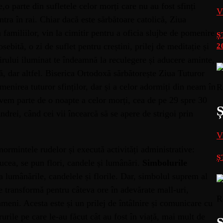
,o parte din sufletele celor morți care nu au fost sfinți
V
tra în rai. Chiar dacă este sărbătoare catolică, Ziua
a familiilor, vin la cimitir pentru a oficia slujbe de pomenire
Ș
sebită, o zi de suflet pentru creștini, prilej de meditație și
2
irului iluminat te îndeamnă la reculegere și aducere aminte,
, dar altfel.
Biserica Ortodoxă sărbătorește Ziua Tuturor
enirea tuturor sfinților, dar și a celor adormiți din neam în
R
em parte de o noapte a celor morți, cea de pe 29 spre 30
ei, când cei vii încearcă să se apere de strigoi prin
V
mormintele rudelor și execută activități administrative:
Ș
ucea, se pun flori, candele și lumânări.
Simbolurile
 lumânările, candelele și florile. Dar, simbolul suprem al
e transformă pentru câteva ore în adevărate mall-uri,
R
meni. Acesta este și un prilej de întâlnire și comunicare cu
rurile pe care le-au făcut cât au fost în viață, mai mult de