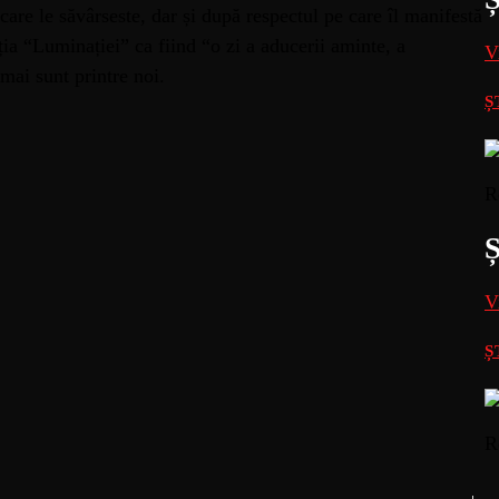
are le săvârseste, dar și după respectul pe care îl manifestă
ția “Luminației” ca fiind “o zi a aducerii aminte, a
V
 mai sunt printre noi.
Ș
R
V
Ș
R