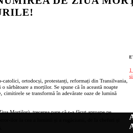
NUMIREA DE ZIUA MORȚ
URILE!
E
1
s
-catolici, ortodocși, protestanți, reformați din Transilvania,
 o sărbătoare a morților. Se spune că în această noapte
te, cimitirele se transformă în adevărate oaze de lumină
iua Morților), trecerea pare că s-a făcut aproape pe
ror-ilor la cea a luminii și a rugăciunii, de la chefuri și
ă.