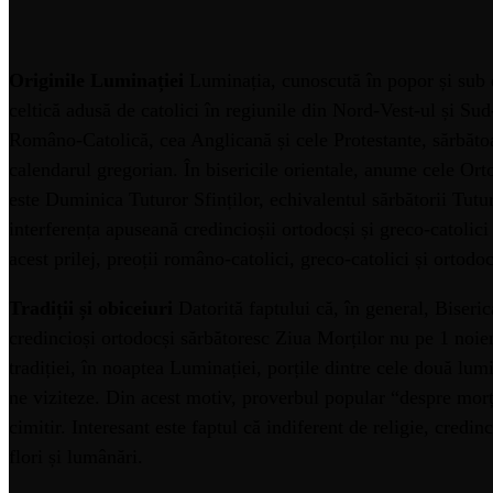
Originile Luminației
Luminația, cunoscută în popor și sub 
celtică adusă de catolici în regiunile din Nord-Vest-ul și Sud
Româno-Catolică, cea Anglicană și cele Protestante, sărbătoa
calendarul gregorian. În bisericile orientale, anume cele Or
este Duminica Tuturor Sfinților, echivalentul sărbătorii Tutu
interferența apuseană credincioșii ortodocși și greco-catolic
acest prilej, preoții româno-catolici, greco-catolici și ortod
Tradiții și obiceiuri
Datorită faptului că, în general, Biser
credincioși ortodocși sărbătoresc Ziua Morților nu pe 1 noi
tradiției, în noaptea Luminației, porțile dintre cele două lum
ne viziteze. Din acest motiv, proverbul popular “despre morți
cimitir. Interesant este faptul că indiferent de religie, credin
flori și lumânări.