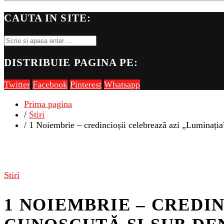
CAUTA IN SITE:
DISTRIBUIE PAGINA PE:
Twitter
Facebook
Pinterest
Whatsapp
Prima pagina
/
Stiri
/ 1 Noiembrie – credincioșii celebrează azi „Luminația”
Stiri
1 NOIEMBRIE – CREDI