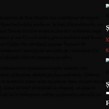
R
denumirea de Ziua Morților este o sărbătoare de origine
-Vestul teritoriului românesc. În bisericile occidentale, cea
rea Tuturor Sfinților se ține în ziua de 1 noiembrie, după
todoxe și cele Greco-Catolice, prima duminică după Rusalii
V
ror Sfinților din calendarul apusean. În zonele de
Ș
i sărbătoresc Luminația în seara zilei de 1 noiembrie. Cu
ocși oficiază slujbe de pomenirea morților.
ica Ortodoxă face pomenirea morților sâmbătă, unii
R
embrie, ci în prima sâmbătă din luna noiembrie. Conform
i se deschid și numai acum cei plecați dintre noi pot veni să
, numai de bine” se respectă cu sfințenie, cel puțin la
cioșii ies în întâmpinare rudelor și prietenilor adormiți, cu