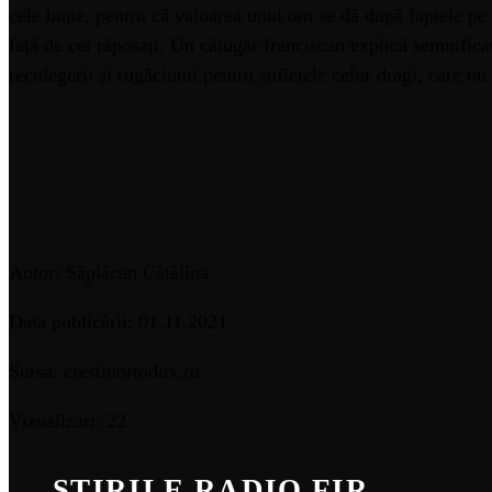
cele bune, pentru că valoarea unui om se dă după faptele pe c
față de cei răposați. Un călugăr franciscan explică semnifica
reculegerii și rugăciunii pentru sufletele celor dragi, care nu
Autor: Săplăcan Cătălina
Data publicării: 01.11.2021
Sursa: crestinortodox.ro
Vizualizari: 22
ȘTIRILE RADIO FIR