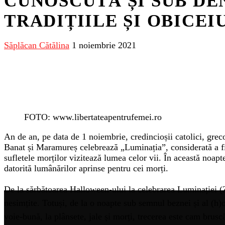
CUNOSCUTĂ ȘI SUB DE
TRADIȚIILE ȘI OBICEI
Săplăcan Cătălina
1 noiembrie 2021
FOTO: www.libertateapentrufemei.ro
An de an, pe data de 1 noiembrie, credincioșii catolici, greco
Banat și Maramureș celebrează „Luminația”, considerată a fi
sufletele morților vizitează lumea celor vii. În această noap
datorită lumânărilor aprinse pentru cei morți.
De la sărbătoarea Halloween-ului la celebrarea Luminației (Z
nesimțite. Totuși, de la o noapte sub semnul beznei și al (h)or
voie-bună, la plânsete, jale și morți, trecerea este cam brusc