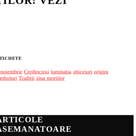
ILOR! VEZI
TICHETE
 noiembrie
Credinciosi
luminatia
obiceiuri
origini
imboluri
Tradiții
ziua mortilor
ARTICOLE
ASEMANATOARE