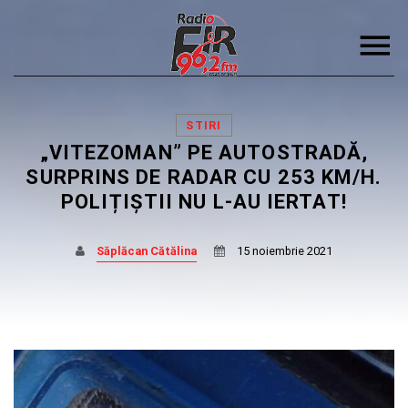
STIRI
„VITEZOMAN” PE AUTOSTRADĂ,
SURPRINS DE RADAR CU 253 KM/H.
POLIȚIȘTII NU L-AU IERTAT!
DISTRIBUIE PAGINA PE:
CAUTA IN SITE:
Săplăcan Cătălina
15 noiembrie 2021
Twitter
Facebook
Pinterest