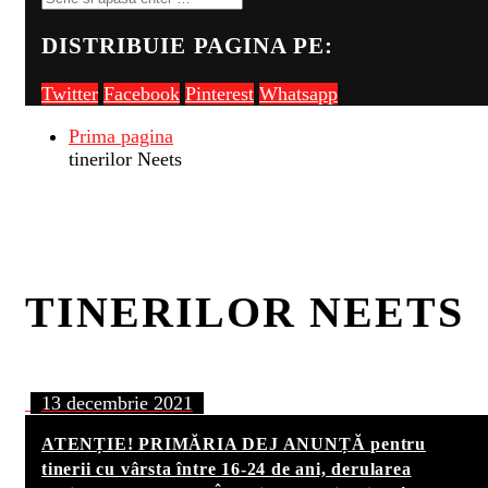
DISTRIBUIE PAGINA PE:
Twitter
Facebook
Pinterest
Whatsapp
Prima pagina
tinerilor Neets
TINERILOR NEETS
13 decembrie 2021
ATENȚIE! PRIMĂRIA DEJ ANUNȚĂ pentru
tinerii cu vârsta între 16-24 de ani, derularea