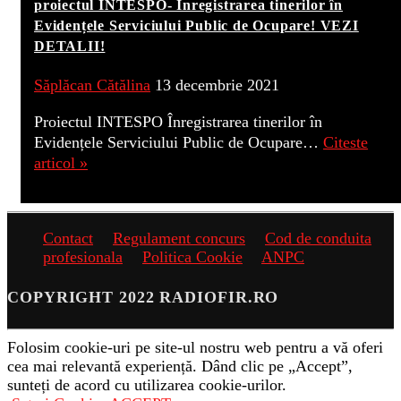
proiectul INTESPO- Înregistrarea tinerilor în
Evidențele Serviciului Public de Ocupare! VEZI
DETALII!
Săplăcan Cătălina
13 decembrie 2021
Proiectul INTESPO Înregistrarea tinerilor în
Evidențele Serviciului Public de Ocupare…
Citeste
articol »
Contact
Regulament concurs
Cod de conduita
profesionala
Politica Cookie
ANPC
COPYRIGHT 2022 RADIOFIR.RO
Folosim cookie-uri pe site-ul nostru web pentru a vă oferi
cea mai relevantă experiență. Dând clic pe „Accept”,
sunteți de acord cu utilizarea cookie-urilor.