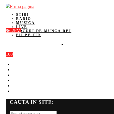
STIRI
RADIO
MUZICA
LIVE
96.2FM
LOCURI DE MUNCA DEJ
FII PE FIR
100
STIRI
RADIO
MUZICA
LIVE
LOCURI DE MUNCA DEJ
FII PE FIR
CAUTA IN SITE: