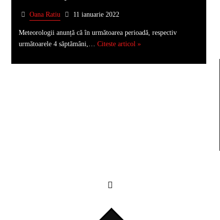
Oana Ratiu
11 ianuarie 2022
Meteorologii anunță că în următoarea perioadă, respectiv
următoarele 4 săptămâni,…
Citeste articol »