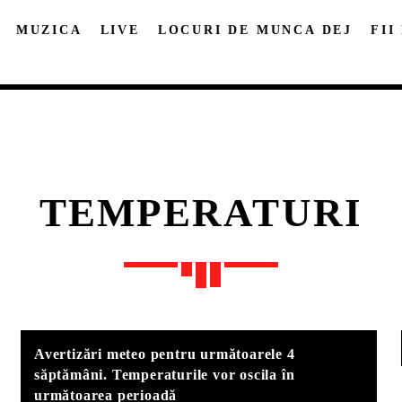
MUZICA
LIVE
LOCURI DE MUNCA DEJ
FII
TEMPERATURI
DISTRIBUIE PAGINA PE:
CAUTA IN SITE:
Twitter
Facebook
Pinterest
Whatsap
Avertizări meteo pentru următoarele 4
săptămâni. Temperaturile vor oscila în
următoarea perioadă