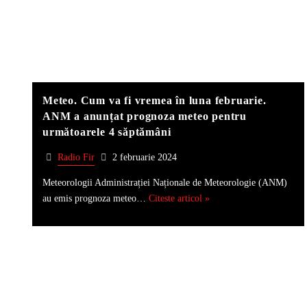
Meteo. Cum va fi vremea în luna februarie.
ANM a anunțat prognoza meteo pentru
următoarele 4 săptămâni
Radio Fir
2 februarie 2024
Meteorologii Administrației Naționale de Meteorologie (ANM)
au emis prognoza meteo…
Citeste articol »