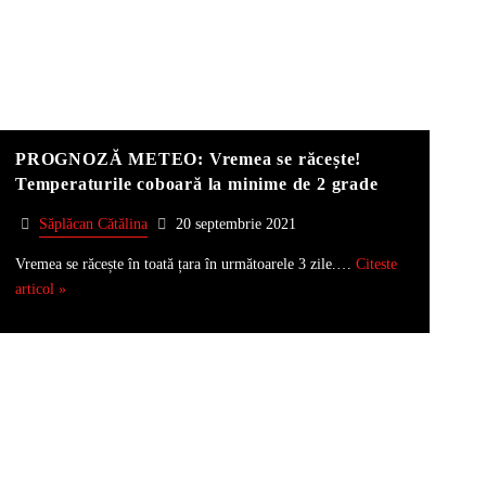
PROGNOZĂ METEO: Vremea se răcește!
Temperaturile coboară la minime de 2 grade
Săplăcan Cătălina
20 septembrie 2021
Vremea se răcește în toată țara în următoarele 3 zile.…
Citeste
articol »