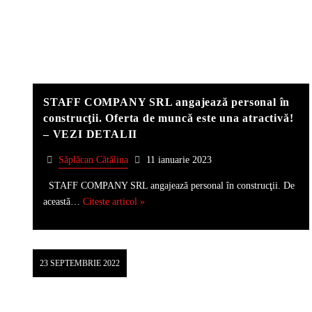
STAFF COMPANY SRL angajează personal în
construcţii. Oferta de muncă este una atractivă!
– VEZI DETALII
Săplăcan Cătălina
11 ianuarie 2023
STAFF COMPANY SRL angajează personal în construcţii. De
această…
Citeste articol »
23 SEPTEMBRIE 2022