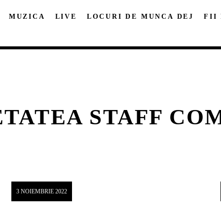
MUZICA
LIVE
LOCURI DE MUNCA DEJ
FII
ETATEA STAFF CO
DISTRIBUIE PAGINA PE:
CAUTA IN SITE:
Twitter
Facebook
Pinterest
Whatsap
3 NOIEMBRIE 2022