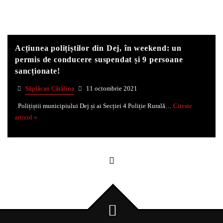
Whatsapp
Acțiunea polițiștilor din Dej, în weekend: un
permis de conducere suspendat și 9 persoane
sancționate!
Săplăcan Cătălina
11 octombrie 2021
Polițiștii municipiului Dej și ai Secției 4 Poliție Rurală…
Citeste
articol »