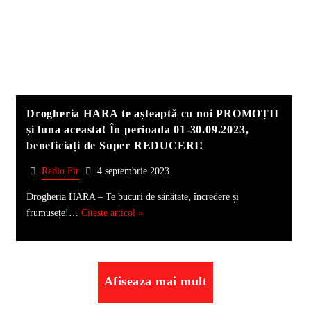
Drogheria HARA te așteaptă cu noi PROMOȚII
și luna aceasta! În perioada 01-30.09.2023,
beneficiați de Super REDUCERI!
Radio Fir
4 septembrie 2023
Drogheria HARA – Te bucuri de sănătate, încredere și
frumusețe!…
Citeste articol »
Afiseaza mai mult