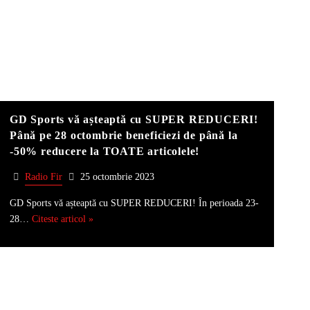
GD Sports vă așteaptă cu SUPER REDUCERI!
Până pe 28 octombrie beneficiezi de până la
-50% reducere la TOATE articolele!
Radio Fir
25 octombrie 2023
GD Sports vă așteaptă cu SUPER REDUCERI! În perioada 23-
28…
Citeste articol »