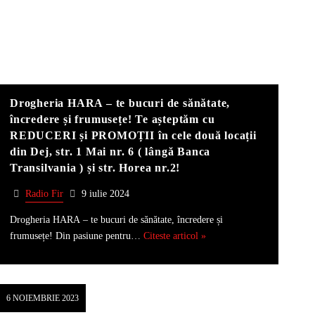
Drogheria HARA – te bucuri de sănătate,
încredere și frumusețe! Te așteptăm cu
REDUCERI și PROMOȚII în cele două locații
din Dej, str. 1 Mai nr. 6 ( lângă Banca
Transilvania ) și str. Horea nr.2!
Radio Fir
9 iulie 2024
Drogheria HARA – te bucuri de sănătate, încredere și
frumusețe! Din pasiune pentru…
Citeste articol »
6 NOIEMBRIE 2023