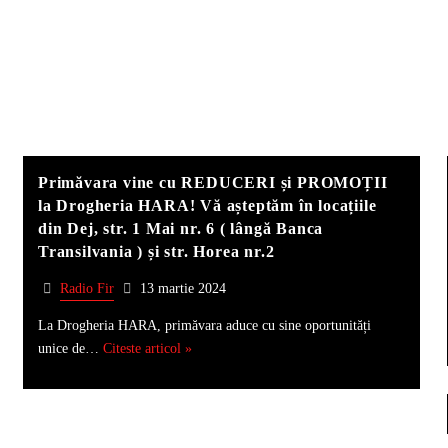
Primăvara vine cu REDUCERI și PROMOȚII
la Drogheria HARA! Vă așteptăm în locațiile
din Dej, str. 1 Mai nr. 6 ( lângă Banca
Transilvania ) și str. Horea nr.2
Radio Fir
13 martie 2024
La Drogheria HARA, primăvara aduce cu sine oportunități
unice de…
Citeste articol »