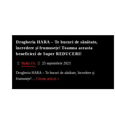
Drogheria HARA – Te bucuri de sănătate,
încredere și frumusețe! Toamna aceasta
beneficiezi de Super REDUCERI!
Radio Fir
25 septembrie 2023
Drogheria HARA – Te bucuri de sănătate, încredere și
frumusețe!…
Citeste articol »