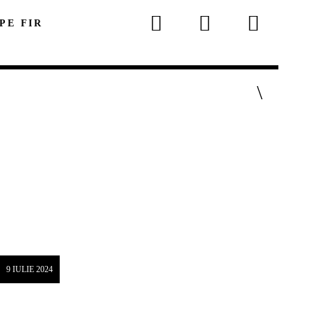
 PE FIR
p
9 IULIE 2024