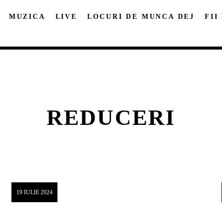
MUZICA
LIVE
LOCURI DE MUNCA DEJ
FII
REDUCERI
DISTRIBUIE PAGINA PE:
CAUTA IN SITE:
Twitter
Facebook
Pinterest
Whatsap
19 IULIE 2024