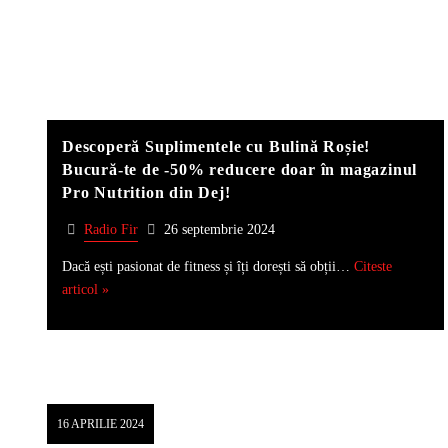
Descoperă Suplimentele cu Bulină Roșie!
Bucură-te de -50% reducere doar în magazinul
Pro Nutrition din Dej!
Radio Fir
26 septembrie 2024
Dacă ești pasionat de fitness și îți dorești să obții…
Citeste
articol »
16 APRILIE 2024