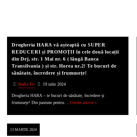
Drogheria HARA vă așteaptă cu SUPER
REDUCERI și PROMOȚII în cele două locații
din Dej, str. 1 Mai nr. 6 ( lângă Banca
Transilvania ) și str. Horea nr.2! Te bucuri de
sănătate, încredere și frumusețe!
Radio Fir
19 iulie 2024
Drogheria HARA – te bucuri de sănătate, încredere și
frumusețe! Din pasiune pentru…
Citeste articol »
13 MARTIE 2024