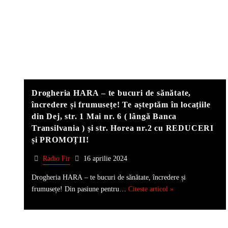
Drogheria HARA – te bucuri de sănătate,
încredere și frumusețe! Te așteptăm în locațiile
din Dej, str. 1 Mai nr. 6 ( lângă Banca
Transilvania ) și str. Horea nr.2 cu REDUCERI
și PROMOȚII!
Radio Fir
16 aprilie 2024
Drogheria HARA – te bucuri de sănătate, încredere și
frumusețe! Din pasiune pentru…
Citeste articol »