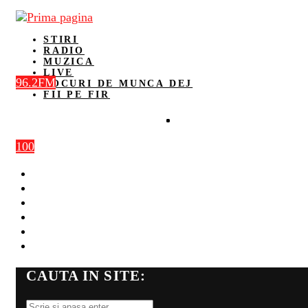
STIRI
RADIO
MUZICA
LIVE
96.2FM
LOCURI DE MUNCA DEJ
FII PE FIR
100
STIRI
RADIO
MUZICA
LIVE
LOCURI DE MUNCA DEJ
FII PE FIR
CAUTA IN SITE: