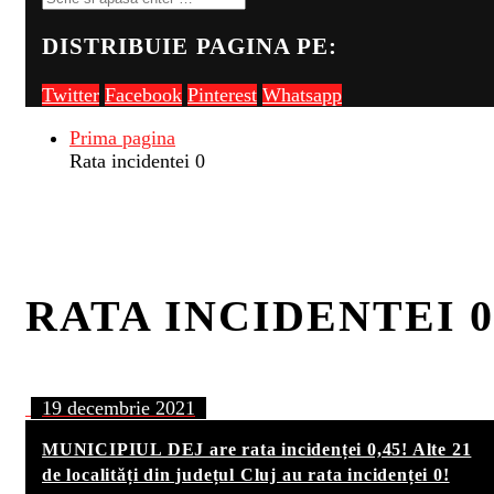
DISTRIBUIE PAGINA PE:
Twitter
Facebook
Pinterest
Whatsapp
Prima pagina
Rata incidentei 0
RATA INCIDENTEI 0
19 decembrie 2021
MUNICIPIUL DEJ are rata incidenței 0,45! Alte 21
de localități din județul Cluj au rata incidenței 0!