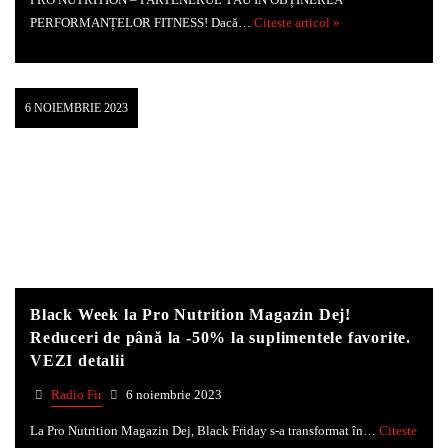
PRO NUTRITION – PARTENERUL TĂU ÎN OBȚINEREA
PERFORMANȚELOR FITNESS! Dacă…
Citeste articol »
6 NOIEMBRIE 2023
Black Week la Pro Nutrition Magazin Dej!
Reduceri de până la -50% la suplimentele favorite.
VEZI detalii
Radio Fir
6 noiembrie 2023
La Pro Nutrition Magazin Dej, Black Friday s-a transformat în…
Citeste