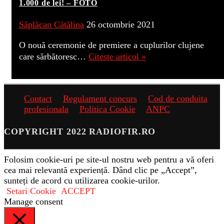
1.000 de lei! – FOTO
Săplăcan Cătălina
26 octombrie 2021
O nouă ceremonie de premiere a cuplurilor clujene
care sărbătoresc…
Citeste articol »
Contact
Regulament concurs
Cod de conduita
profesionala
Politica Cookie
ANPC
COPYRIGHT 2022 RADIOFIR.RO
Folosim cookie-uri pe site-ul nostru web pentru a vă oferi
cea mai relevantă experiență. Dând clic pe „Accept”,
sunteți de acord cu utilizarea cookie-urilor.
Setari Cookie
ACCEPT
Manage consent