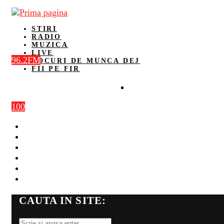
STIRI
RADIO
MUZICA
LIVE
96.2FM
LOCURI DE MUNCA DEJ
FII PE FIR
100
STIRI
RADIO
MUZICA
LIVE
LOCURI DE MUNCA DEJ
FII PE FIR
CAUTA IN SITE: