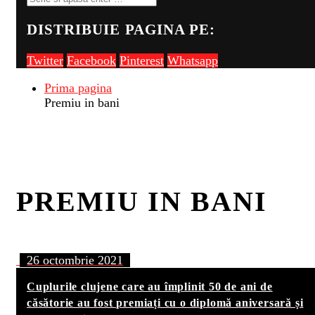
DISTRIBUIE PAGINA PE:
Twitter
Facebook
Pinterest
Whatsapp
Prima pagina
Premiu in bani
PREMIU IN BANI
26 octombrie 2021
Cuplurile clujene care au împlinit 50 de ani de
căsătorie au fost premiați cu o diplomă aniversară și