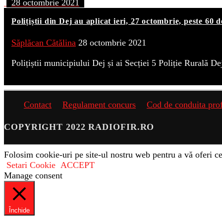
28 octombrie 2021
Polițiștii din Dej au aplicat ieri, 27 octombrie, peste 60
Săplăcan Cătălina
28 octombrie 2021
Polițiștii municipiului Dej și ai Secției 5 Poliție Rurală 
Contact
Regulament concurs
Cod de conduita pro
COPYRIGHT 2022 RADIOFIR.RO
Folosim cookie-uri pe site-ul nostru web pentru a vă oferi ce
Setari Cookie
ACCEPT
Manage consent
Închide