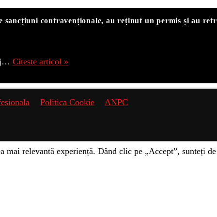
 de sancțiuni contravenționale, au reținut un permis și au ret
Dej…
Citeste articol »
fesionala
Politica Cookie
ANPC
a mai relevantă experiență. Dând clic pe „Accept”, sunteți de 