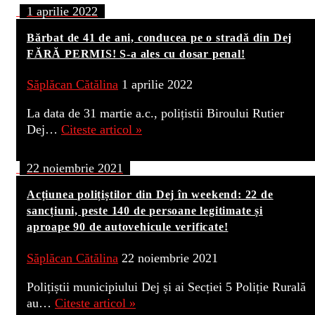
1 aprilie 2022
Bărbat de 41 de ani, conducea pe o stradă din Dej
FĂRĂ PERMIS! S-a ales cu dosar penal!
Săplăcan Cătălina
1 aprilie 2022
La data de 31 martie a.c., polițistii Biroului Rutier
Dej…
Citeste articol »
22 noiembrie 2021
Acțiunea polițiștilor din Dej în weekend: 22 de
sancțiuni, peste 140 de persoane legitimate și
aproape 90 de autovehicule verificate!
Săplăcan Cătălina
22 noiembrie 2021
Polițiștii municipiului Dej și ai Secției 5 Poliție Rurală
au…
Citeste articol »