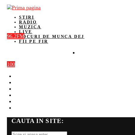
STIRI
RADIO
MUZICA
LIVE
96.2FM
LOCURI DE MUNCA DEJ
FII PE FIR
100
STIRI
RADIO
MUZICA
LIVE
LOCURI DE MUNCA DEJ
FII PE FIR
CAUTA IN SITE: