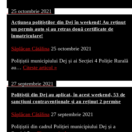
25 octombrie 2021
Acțiunea polițiștilor din Dej în weekend! Au reținut
un permis auto și au retras două certificate de
înmatriculare!
Săplăcan Cătălina
25 octombrie 2021
Polițiștii municipiului Dej și ai Secției 4 Poliție Rurală
au…
Citeste articol »
27 septembrie 2021
Polițiștii din Dej au aplicat, în acest weekend, 53 de
sancțiuni contravenționale și au reținut 2 permise
Săplăcan Cătălina
27 septembrie 2021
Polițiștii din cadrul Poliției municipiului Dej și a