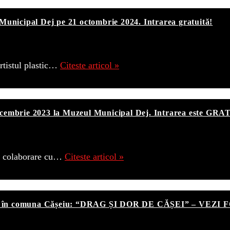
nicipal Dej pe 21 octombrie 2024. Intrarea gratuită!
tistul plastic…
Citeste articol »
Decembrie 2023 la Muzeul Municipal Dej. Intrarea este GR
în colaborare cu…
Citeste articol »
22, în comuna Cășeiu: “DRAG ȘI DOR DE CĂȘEI” – VEZI