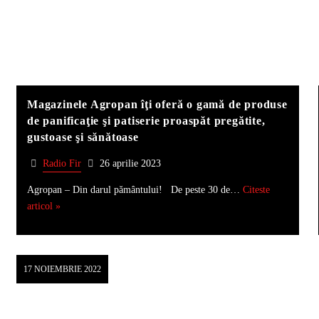
Magazinele Agropan îţi oferă o gamă de produse
de panificaţie şi patiserie proaspăt pregătite,
gustoase şi sănătoase
Radio Fir
26 aprilie 2023
Agropan – Din darul pământului! De peste 30 de…
Citeste
articol »
17 NOIEMBRIE 2022