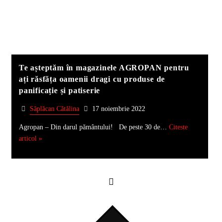
Te așteptăm în magazinele AGROPAN pentru
ați răsfăța oamenii dragi cu produse de
panificație și patiserie
Săplăcan Cătălina
17 noiembrie 2022
Agropan – Din darul pământului! De peste 30 de…
Citeste
articol »