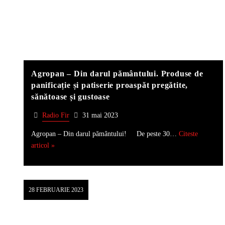
Agropan – Din darul pământului. Produse de
panificație și patiserie proaspăt pregătite,
sănătoase și gustoase
Radio Fir
31 mai 2023
Agropan – Din darul pământului! De peste 30…
Citeste
articol »
28 FEBRUARIE 2023