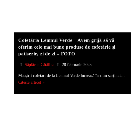
Cofetăria Lemnul Verde – Avem grijă să vă
oferim cele mai bune produse de cofetărie și
patiserie, zi de zi – FOTO
Săplăcan Cătălina
28 februarie 2023
Maeștrii cofetari de la Lemnul Verde lucrează în ritm susținut…
Citeste articol »