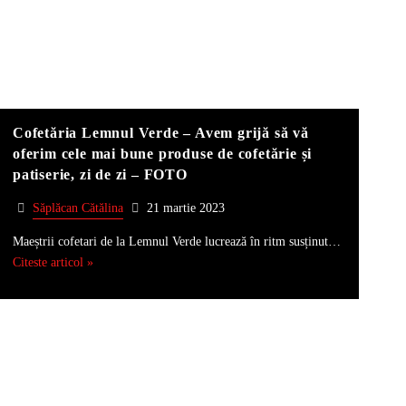
Cofetăria Lemnul Verde – Avem grijă să vă
oferim cele mai bune produse de cofetărie și
patiserie, zi de zi – FOTO
Săplăcan Cătălina
21 martie 2023
Maeștrii cofetari de la Lemnul Verde lucrează în ritm susținut…
Citeste articol »