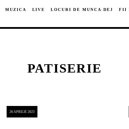
MUZICA
LIVE
LOCURI DE MUNCA DEJ
FII
PATISERIE
DISTRIBUIE PAGINA PE:
CAUTA IN SITE:
Twitter
Facebook
Pinterest
Whatsap
26 APRILIE 2023