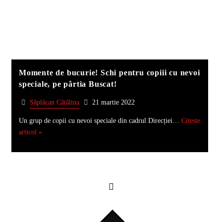
Momente de bucurie! Schi pentru copiii cu nevoi
speciale, pe pârtia Buscat!
Săplăcan Cătălina
21 martie 2022
Un grup de copii cu nevoi speciale din cadrul Direcției…
Citeste
articol »