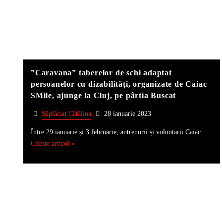
”Caravana” taberelor de schi adaptat
persoanelor cu dizabilități, organizate de Caiac
SMile, ajunge la Cluj, pe pârtia Buscat
Săplăcan Cătălina
28 ianuarie 2023
Între 29 ianuarie și 3 februarie, antrenorii și voluntarii Caiac…
Citeste articol »