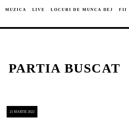
MUZICA
LIVE
LOCURI DE MUNCA DEJ
FII
PARTIA BUSCAT
DISTRIBUIE PAGINA PE:
CAUTA IN SITE:
Twitter
Facebook
Pinterest
Whatsap
21 MARTIE 2022