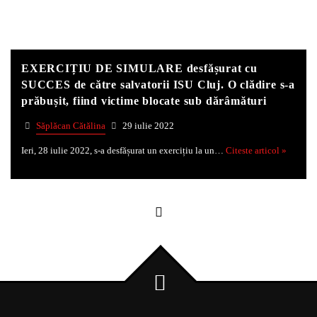
Whatsapp
EXERCIȚIU DE SIMULARE desfășurat cu
SUCCES de către salvatorii ISU Cluj. O clădire s-a
prăbușit, fiind victime blocate sub dărâmături
Săplăcan Cătălina
29 iulie 2022
Ieri, 28 iulie 2022, s-a desfășurat un exercițiu la un…
Citeste articol »