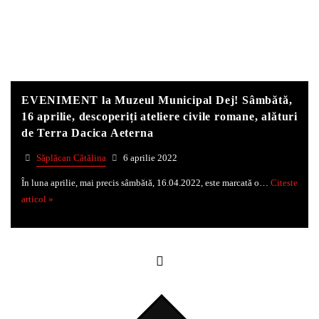
Whatsapp
EVENIMENT la Muzeul Municipal Dej! Sâmbătă,
16 aprilie, descoperiți ateliere civile romane, alături
de Terra Dacica Aeterna
Săplăcan Cătălina
6 aprilie 2022
În luna aprilie, mai precis sâmbătă, 16.04.2022, este marcată o…
Citeste
articol »