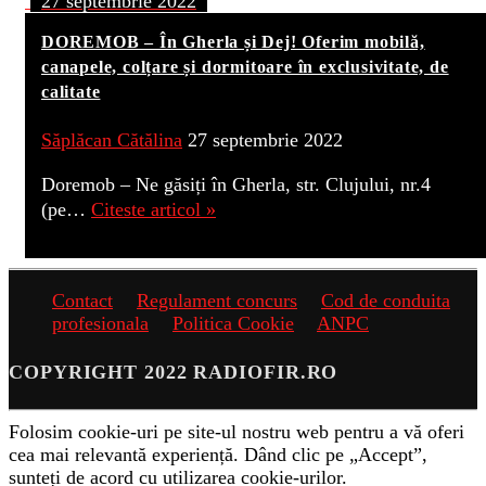
27 septembrie 2022
DOREMOB – În Gherla și Dej! Oferim mobilă,
canapele, colțare și dormitoare în exclusivitate, de
calitate
Săplăcan Cătălina
27 septembrie 2022
Doremob – Ne găsiți în Gherla, str. Clujului, nr.4
(pe…
Citeste articol »
Contact
Regulament concurs
Cod de conduita
profesionala
Politica Cookie
ANPC
COPYRIGHT 2022 RADIOFIR.RO
Folosim cookie-uri pe site-ul nostru web pentru a vă oferi
cea mai relevantă experiență. Dând clic pe „Accept”,
sunteți de acord cu utilizarea cookie-urilor.