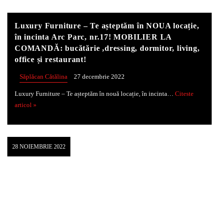
Luxury Furniture – Te așteptăm în NOUA locație,
Whatsapp
în incinta Arc Parc, nr.17! MOBILIER LA
COMANDĂ: bucătărie ,dressing, dormitor, living,
office și restaurant!
Săplăcan Cătălina
27 decembrie 2022
Luxury Furniture – Te așteptăm în nouă locație, în incinta…
Citeste
articol »
28 NOIEMBRIE 2022