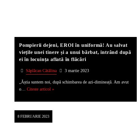
Pompierii dejeni, EROI în uniformă! Au salvat
viețile unei tinere și a unui bărbat, intrând după
ei în locuința aflată în flăcări
Săplăcan Cătălina
3 martie 2023
„Ăștia suntem noi, după schimbarea de azi-dimineață. Am avut
o…
Citeste articol »
8 FEBRUARIE 2023