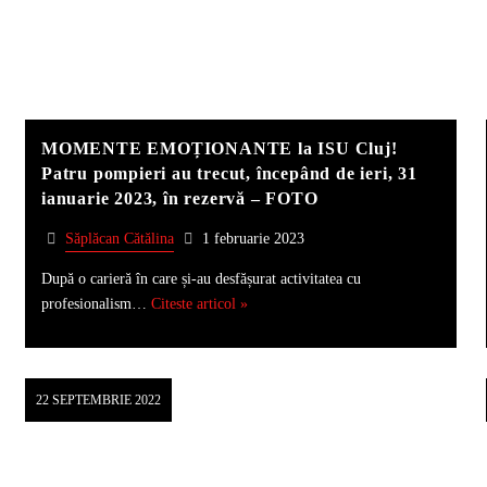
MOMENTE EMOȚIONANTE la ISU Cluj!
Patru pompieri au trecut, începând de ieri, 31
ianuarie 2023, în rezervă – FOTO
Săplăcan Cătălina
1 februarie 2023
După o carieră în care și-au desfășurat activitatea cu
profesionalism…
Citeste articol »
22 SEPTEMBRIE 2022