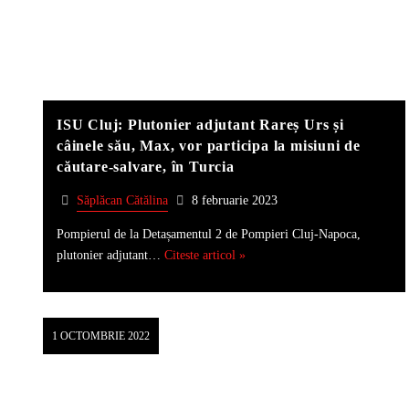
ISU Cluj: Plutonier adjutant Rareș Urs și
câinele său, Max, vor participa la misiuni de
căutare-salvare, în Turcia
Săplăcan Cătălina
8 februarie 2023
Pompierul de la Detașamentul 2 de Pompieri Cluj-Napoca,
plutonier adjutant…
Citeste articol »
1 OCTOMBRIE 2022