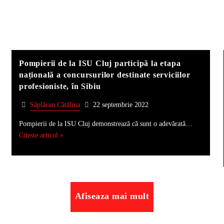
Pompierii de la ISU Cluj participă la etapa
națională a concursurilor destinate serviciilor
profesioniste, în Sibiu
Săplăcan Cătălina
22 septembrie 2022
Pompierii de la ISU Cluj demonstrează că sunt o adevărată…
Citeste articol »
Afiseaza mai mult