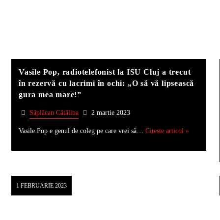
Vasile Pop, radiotelefonist la ISU Cluj a trecut
în rezervă cu lacrimi în ochi: „O să vă lipsească
gura mea mare!”
Săplăcan Cătălina
2 martie 2023
Vasile Pop e genul de coleg pe care vrei să…
Citeste articol »
1 FEBRUARIE 2023