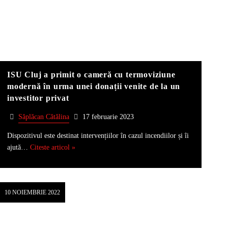
ISU Cluj a primit o cameră cu termoviziune
modernă în urma unei donații venite de la un
investitor privat
Săplăcan Cătălina
17 februarie 2023
Dispozitivul este destinat intervențiilor în cazul incendiilor și îi
ajută…
Citeste articol »
10 NOIEMBRIE 2022