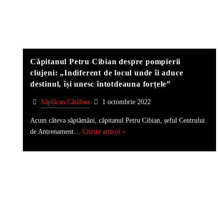
Căpitanul Petru Cibian despre pompierii
clujeni: „Indiferent de locul unde îi aduce
destinul, își unesc întotdeauna forțele”
Săplăcan Cătălina
1 octombrie 2022
Acum câteva săptămâni, căpitanul Petru Cibian, șeful Centrului
de Antrenament…
Citeste articol »