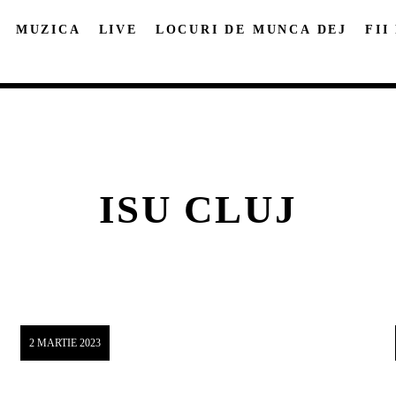
MUZICA
LIVE
LOCURI DE MUNCA DEJ
FII
ISU CLUJ
DISTRIBUIE PAGINA PE:
CAUTA IN SITE:
Twitter
Facebook
Pinterest
Whatsap
2 MARTIE 2023