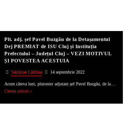
Plt. adj. șef Pavel Buzgău de la Detașamentul
Dej PREMIAT de ISU Cluj și Instituția
Prefectului – Județul Cluj – VEZI MOTIVUL
ȘI POVESTEA ACESTUIA
Săplăcan Cătălina
14 septembrie 2022
Acum câteva luni, plutonier adjutant șef Pavel Buzgău, de la…
Citeste articol »