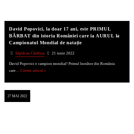
Whatsapp
David Popovici, la doar 17 ani, este PRIMUL
BĂRBAT din istoria României care ia AURUL la
Campionatul Mondial de natație
Săplăcan Cătălina
21 iunie 2022
David Popovici e campion mondial! Primul înotător din România
care…
Citeste articol »
27 MAI 2022