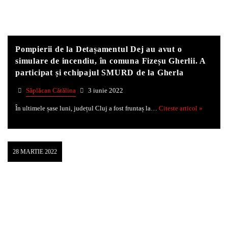
Whatsapp
Pompierii de la Detașamentul Dej au avut o
simulare de incendiu, în comuna Fizeșu Gherlii. A
participat și echipajul SMURD de la Gherla
Săplăcan Cătălina
3 iunie 2022
În ultimele șase luni, județul Cluj a fost fruntaș la…
Citeste articol »
28 MARTIE 2022