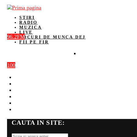
STIRI
RADIO
MUZICA
LIVE
96.2FM
LOCURI DE MUNCA DEJ
FII PE FIR
100
STIRI
RADIO
MUZICA
LIVE
LOCURI DE MUNCA DEJ
FII PE FIR
CAUTA IN SITE: