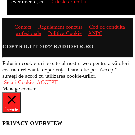
evenimente, cu…
Citeste articol »
Contact
Regulament concurs
Cod de conduita
profesionala
Politica Cookie
ANPC
COPYRIGHT 2022 RADIOFIR.RO
Folosim cookie-uri pe site-ul nostru web pentru a vă oferi
cea mai relevantă experiență. Dând clic pe „Accept”,
sunteți de acord cu utilizarea cookie-urilor.
Setari Cookie
ACCEPT
Manage consent
Închide
PRIVACY OVERVIEW