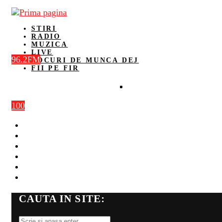
STIRI
RADIO
MUZICA
LIVE
96.2FM
LOCURI DE MUNCA DEJ
FII PE FIR
100
STIRI
RADIO
MUZICA
LIVE
LOCURI DE MUNCA DEJ
FII PE FIR
CAUTA IN SITE: