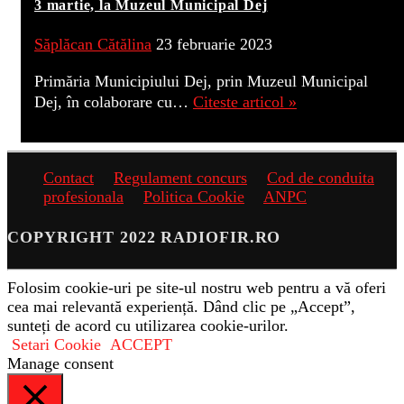
3 martie, la Muzeul Municipal Dej
Săplăcan Cătălina
23 februarie 2023
Primăria Municipiului Dej, prin Muzeul Municipal
Dej, în colaborare cu…
Citeste articol »
Contact
Regulament concurs
Cod de conduita
profesionala
Politica Cookie
ANPC
COPYRIGHT 2022 RADIOFIR.RO
Folosim cookie-uri pe site-ul nostru web pentru a vă oferi
cea mai relevantă experiență. Dând clic pe „Accept”,
sunteți de acord cu utilizarea cookie-urilor.
Setari Cookie
ACCEPT
Manage consent