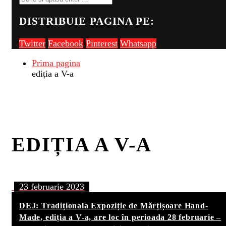
DISTRIBUIE PAGINA PE:
Twitter
Facebook
Pinterest
Whatsapp
Prima pagina
ediția a V-a
EDIȚIA A V-A
23 februarie 2023
DEJ: Tradiționala Expoziție de Mărțișoare Hand-
Made, ediția a V-a, are loc în perioada 28 februarie –