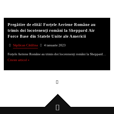
Whatsapp
Pregătire de elită! Forțele Aeriene Române au
trimis doi locotenenți români la Sheppard Air
Force Base din Statele Unite ale Americii
Săplăcan Cătălina
4 ianuarie 2023
Forțele Aeriene Române au trimis doi locotenenți români la Sheppard…
Citeste articol »