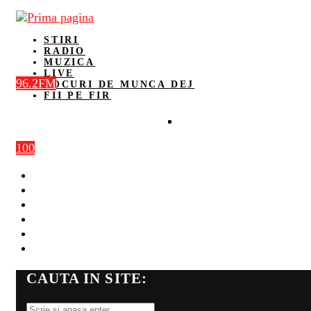
STIRI
RADIO
MUZICA
LIVE
96.2FM
LOCURI DE MUNCA DEJ
FII PE FIR
100
STIRI
RADIO
MUZICA
LIVE
LOCURI DE MUNCA DEJ
FII PE FIR
CAUTA IN SITE: