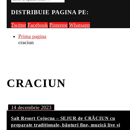
DISTRIBUIE PAGINA PE:
Twitter
Facebook
Pinterest
Whatsapp
Prima pagina
craciun
CRACIUN
14 decembrie 2023
Salt Resort Cojocna – SEJUR de CRĂCIUN cu
preparate tradiționale, băuturi fine, muzică live și