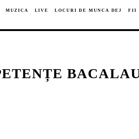
MUZICA
LIVE
LOCURI DE MUNCA DEJ
FII
ETENȚE BACALA
DISTRIBUIE PAGINA PE:
CAUTA IN SITE:
Twitter
Facebook
Pinterest
Whatsap