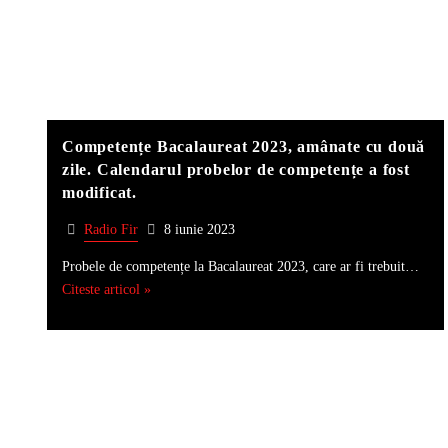
Competențe Bacalaureat 2023, amânate cu două
zile. Calendarul probelor de competențe a fost
modificat.
Radio Fir
8 iunie 2023
Probele de competențe la Bacalaureat 2023, care ar fi trebuit…
Citeste articol »