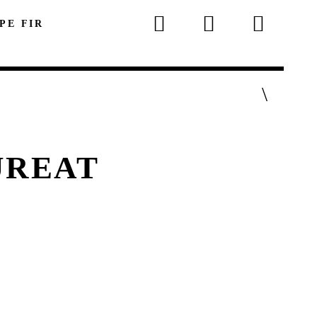
 PE FIR
UREAT
p