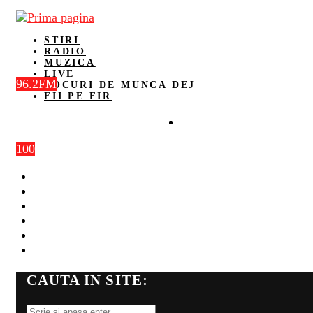
STIRI
RADIO
MUZICA
LIVE
96.2FM
LOCURI DE MUNCA DEJ
FII PE FIR
100
STIRI
RADIO
MUZICA
LIVE
LOCURI DE MUNCA DEJ
FII PE FIR
CAUTA IN SITE: