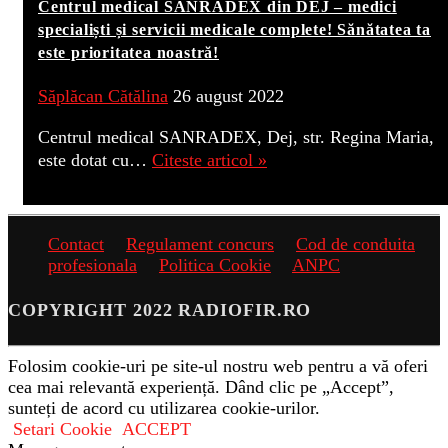
Centrul medical SANRADEX din DEJ – medici
specialiști și servicii medicale complete! Sănătatea ta
este prioritatea noastră!
Săplăcan Cătălina
26 august 2022
Centrul medical SANRADEX, Dej, str. Regina Maria,
este dotat cu…
Citeste articol »
Contact
Regulament concurs
Cod de conduita
profesionala
Politica Cookie
ANPC
COPYRIGHT 2022 RADIOFIR.RO
Folosim cookie-uri pe site-ul nostru web pentru a vă oferi
cea mai relevantă experiență. Dând clic pe „Accept”,
sunteți de acord cu utilizarea cookie-urilor.
Setari Cookie
ACCEPT