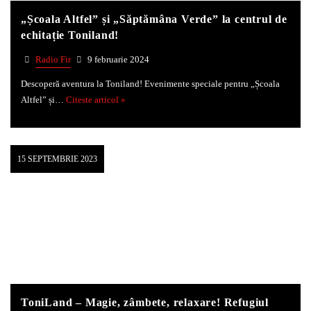
„Școala Altfel” și „Săptămâna Verde” la centrul de
echitație Toniland!
Radio Fir
9 februarie 2024
Descoperă aventura la Toniland! Evenimente speciale pentru „Școala
Altfel” și…
Citeste articol »
15 SEPTEMBRIE 2023
ToniLand – Magie, zâmbete, relaxare! Refugiul