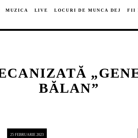
MUZICA
LIVE
LOCURI DE MUNCA DEJ
FII
MECANIZATĂ „GEN
DISTRIBUIE PAGINA PE:
CAUTA IN SITE:
BĂLAN”
Twitter
Facebook
Pinterest
Whatsap
25 FEBRUARIE 2023