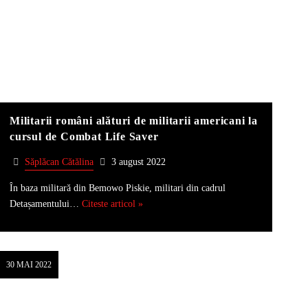
Militarii români alături de militarii americani la
cursul de Combat Life Saver
Săplăcan Cătălina
3 august 2022
În baza militară din Bemowo Piskie, militari din cadrul
Detașamentului…
Citeste articol »
30 MAI 2022