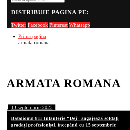
DISTRIBUIE PAGINA PE:
Twitter
Facebook
Pinterest
Whatsapp
Prima pagina
armata romana
ARMATA ROMANA
13 septembrie 2023
Batalionul 811 Infanterie “Dej” angajează soldați
gradați profesioniști, începând cu 15 septembrie