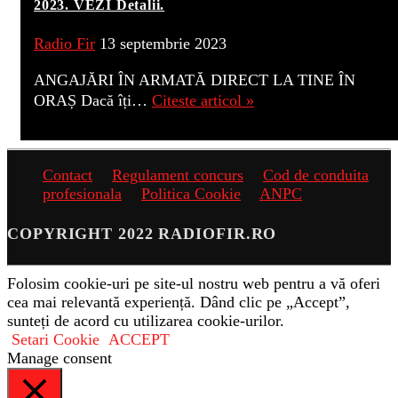
2023. VEZI Detalii.
Radio Fir
13 septembrie 2023
ANGAJĂRI ÎN ARMATĂ DIRECT LA TINE ÎN
ORAȘ Dacă îți…
Citeste articol »
Contact
Regulament concurs
Cod de conduita
profesionala
Politica Cookie
ANPC
COPYRIGHT 2022 RADIOFIR.RO
Folosim cookie-uri pe site-ul nostru web pentru a vă oferi
cea mai relevantă experiență. Dând clic pe „Accept”,
sunteți de acord cu utilizarea cookie-urilor.
Setari Cookie
ACCEPT
Manage consent