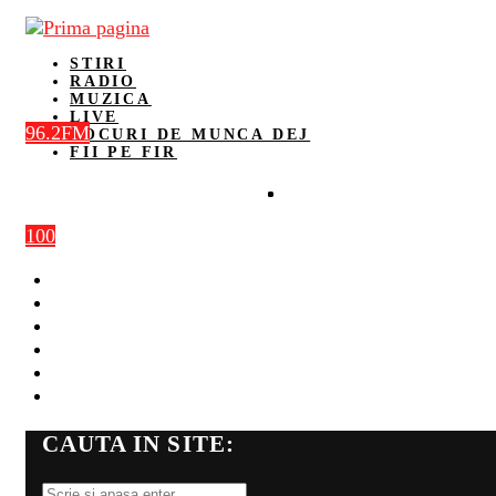
STIRI
RADIO
MUZICA
LIVE
96.2FM
LOCURI DE MUNCA DEJ
FII PE FIR
100
STIRI
RADIO
MUZICA
LIVE
LOCURI DE MUNCA DEJ
FII PE FIR
CAUTA IN SITE: