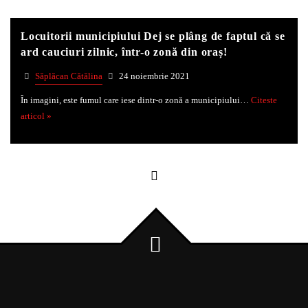
Locuitorii municipiului Dej se plâng de faptul că se
Whatsapp
ard cauciuri zilnic, într-o zonă din oraș!
Săplăcan Cătălina
24 noiembrie 2021
În imagini, este fumul care iese dintr-o zonă a municipiului…
Citeste
articol »