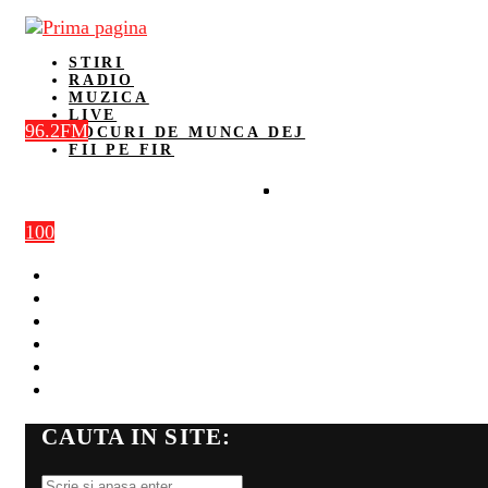
STIRI
RADIO
MUZICA
LIVE
96.2FM
LOCURI DE MUNCA DEJ
FII PE FIR
100
STIRI
RADIO
MUZICA
LIVE
LOCURI DE MUNCA DEJ
FII PE FIR
CAUTA IN SITE: