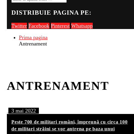
DISTRIBUIE PAGINA PE:
Twitter
Facebook
Pinterest
Whatsapp
Prima pagina
Antrenament
ANTRENAMENT
3 mai 2022
Peste 700 de militari români, împreună cu circa 100
de militari străini se vor antrena pe baza unui