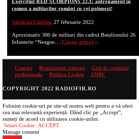
Exercițiul RED SCORPIONS 22.1: antrenament în
comun a militarilor români cu cei polonezi!
Săplăcan Cătălina
27 februarie 2022
Aproximativ 300 de militari din cadrul Batalionului 26
Infanterie “Neagoe…
Citeste articol »
Contact
Regulament concurs
Cod de conduita
profesionala
Politica Cookie
ANPC
COPYRIGHT 2022 RADIOFIR.RO
Folosim cookie-uri pe site-ul nostru web pentru a vă oferi
cea mai relevantă experiență. Dând clic pe „Accept”,
sunteți de acord cu utilizarea cookie-urilor.
Setari Cookie
ACCEPT
Manage consent