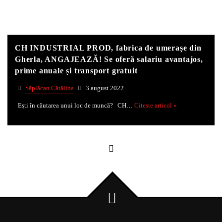
Whatsapp
CH INDUSTRIAL PROD, fabrica de umerașe din
Gherla, ANGAJEAZĂ! Se oferă salariu avantajos,
prime anuale și transport gratuit
Săplăcan Cătălina
3 august 2022
Ești în căutarea unui loc de muncă? CH…
Citeste articol »