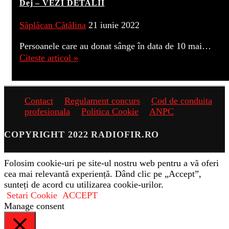
Dej – VEZI DETALII
Săplăcan Cătălina
21 iunie 2022
Persoanele care au donat sânge în data de 10 mai…
Citeste articol »
Contact
Regulament concurs
Cod de conduita
profesionala
Politica Cookie
ANPC
COPYRIGHT 2022 RADIOFIR.RO
Folosim cookie-uri pe site-ul nostru web pentru a vă oferi
cea mai relevantă experiență. Dând clic pe „Accept”,
sunteți de acord cu utilizarea cookie-urilor.
Setari Cookie
ACCEPT
Manage consent