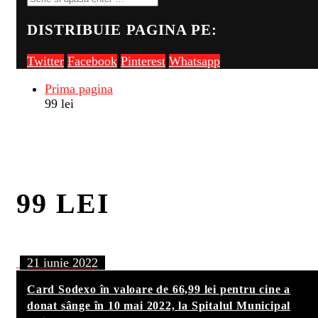
DISTRIBUIE PAGINA PE:
Twitter
Facebook
Pinterest
Whatsapp
Prima pagina
99 lei
99 LEI
21 iunie 2022
Card Sodexo în valoare de 66,99 lei pentru cine a
donat sânge în 10 mai 2022, la Spitalul Municipal