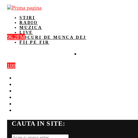
STIRI
RADIO
MUZICA
LIVE
96.2FM
LOCURI DE MUNCA DEJ
FII PE FIR
100
STIRI
RADIO
MUZICA
LIVE
LOCURI DE MUNCA DEJ
FII PE FIR
CAUTA IN SITE: