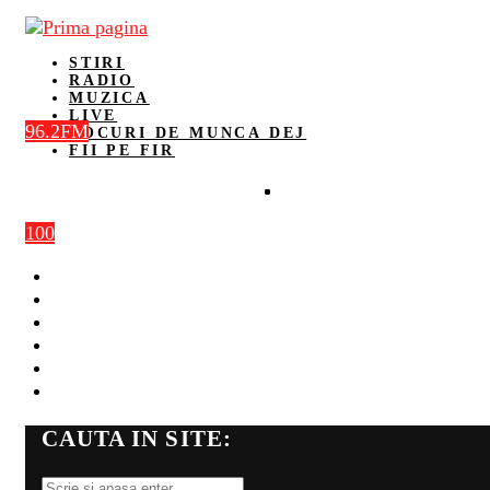
STIRI
RADIO
MUZICA
LIVE
96.2FM
LOCURI DE MUNCA DEJ
FII PE FIR
100
STIRI
RADIO
MUZICA
LIVE
LOCURI DE MUNCA DEJ
FII PE FIR
CAUTA IN SITE: