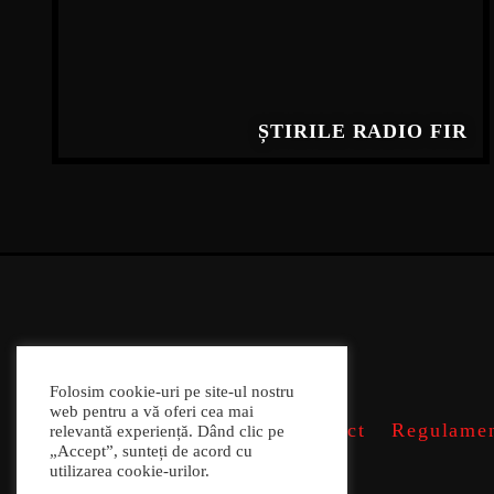
ȘTIRILE RADIO FIR
Folosim cookie-uri pe site-ul nostru
web pentru a vă oferi cea mai
Contact
Regulamen
relevantă experiență. Dând clic pe
„Accept”, sunteți de acord cu
utilizarea cookie-urilor.