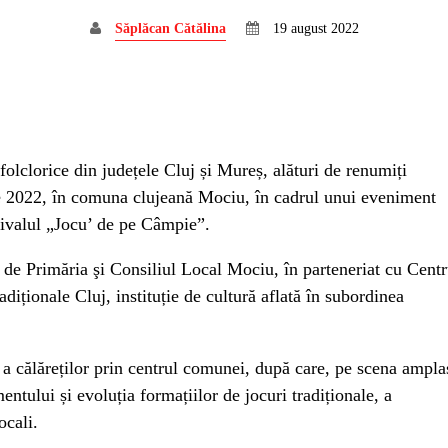
Săplăcan Cătălina
19 august 2022
folclorice din județele Cluj și Mureș, alături de renumiți
ie 2022, în comuna clujeană Mociu, în cadrul unui eveniment
tivalul „Jocu’ de pe Câmpie”.
 de Primăria şi Consiliul Local Mociu, în parteneriat cu Centr
iționale Cluj, instituție de cultură aflată în subordinea
 a călăreților prin centrul comunei, după care, pe scena ampla
entului și evoluția formațiilor de jocuri tradiționale, a
ocali.