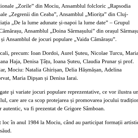
diționale „Zorile” din Mociu, Ansamblul folcloric „Rapsodia
onale „Zegrenii din Ceaba”, Ansamblul „Miorița” din Cluj-
ciația „De la lume adunate și-napoi la lume date” – Grupul
a Cămărașu, Ansamblul „Doina Sărmașului” din orașul Sărmaș
” și Ansamblul de jocuri populare „Vaida Cămărașu”.
ocali, precum: Ioan Dordoi, Aurel Șuteu, Nicolae Turcu, Mari
ana Haja, Denisa Țâțu, Ioana Șuteu, Claudia Prunar și prof.
pular, Mociu: Natalia Ghirișan, Delia Hășmășan, Adelina
rvat, Maria Dipșan și Denisa Iarai.
ogate şi variate jocuri populare reprezentative, ce vor ilustra u
alul, care are ca scop protejarea și promovarea jocului tradițio
or autentic, va fi prezentat de Grigore Sâmboan.
 loc în anul 1984 la Mociu, când au participat formații artisti
ăsăud.