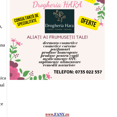
u,
ana
nica
nal
ce