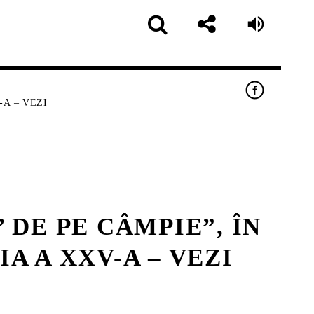
-A – VEZI
 DE PE CÂMPIE”, ÎN
pp
A A XXV-A – VEZI