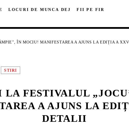
E
LOCURI DE MUNCA DEJ
FII PE FIR
ÂMPIE”, ÎN MOCIU! MANIFESTAREA A AJUNS LA EDIȚIA A XXV
STIRI
DISTRIBUIE PAGINA PE:
CAUTA IN SITE:
 LA FESTIVALUL „JOCU’
Twitter
Facebook
Pinterest
Whatsa
AREA A AJUNS LA EDIȚI
DETALII