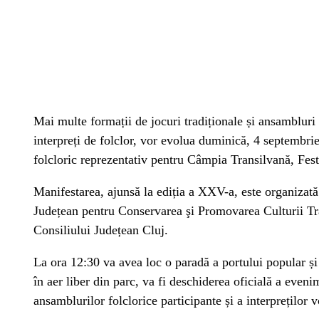
Mai multe formații de jocuri tradiționale și ansambluri 
interpreți de folclor, vor evolua duminică, 4 septembr
folcloric reprezentativ pentru Câmpia Transilvană, Fes
Manifestarea, ajunsă la ediția a XXV-a, este organizată
Județean pentru Conservarea şi Promovarea Culturii Trad
Consiliului Județean Cluj.
La ora 12:30 va avea loc o paradă a portului popular și
în aer liber din parc, va fi deschiderea oficială a evenim
ansamblurilor folclorice participante și a interpreților v