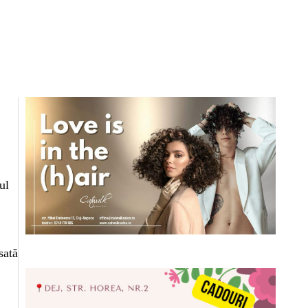
ul
sată