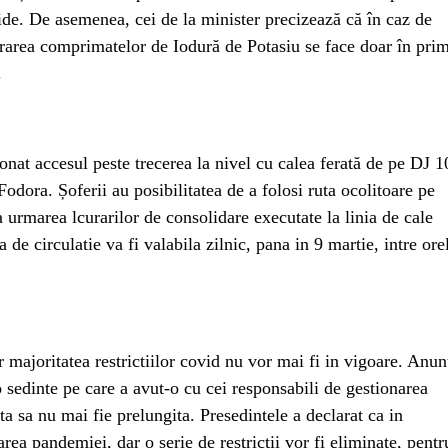
ide. De asemenea, cei de la minister precizează că în caz de
trarea comprimatelor de Iodură de Potasiu se face doar în pri
.
ionat accesul peste trecerea la nivel cu calea ferată de pe DJ 
odora. Șoferii au posibilitatea de a folosi ruta ocolitoare pe
urmarea lcurarilor de consolidare executate la linia de cale
 de circulatie va fi valabila zilnic, pana in 9 martie, intre ore
r majoritatea restrictiilor covid nu vor mai fi in vigoare. Anun
 sedinte pe care a avut-o cu cei responsabili de gestionarea
ta sa nu mai fie prelungita. Presedintele a declarat ca in
rea pandemiei, dar o serie de restrictii vor fi eliminate, pentr