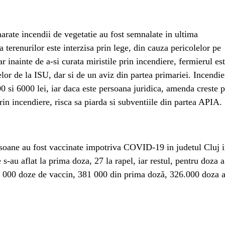
rate incendii de vegetatie au fost semnalate in ultima
a terenurilor este interzisa prin lege, din cauza pericolelor pe
r inainte de a-si curata miristile prin incendiere, fermierul es
elor de la ISU, dar si de un aviz din partea primariei. Incendie
00 si 6000 lei, iar daca este persoana juridica, amenda creste 
rin incendiere, risca sa piarda si subventiile din partea APIA.
rsoane au fost vaccinate impotriva COVID-19 in judetul Cluj 
s-au aflat la prima doza, 27 la rapel, iar restul, pentru doza a
865 000 doze de vaccin, 381 000 din prima doză, 326.000 doza 