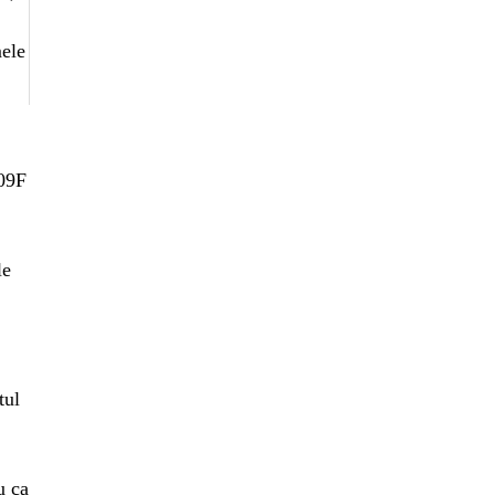
mele
109F
le
tul
u ca