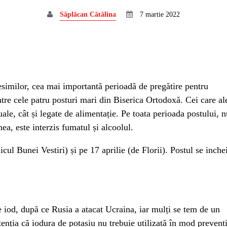
Săplăcan Cătălina
7 martie 2022
esimilor, cea mai importantă perioadă de pregătire pentru
ntre cele patru posturi mari din Biserica Ortodoxă. Cei care al
tuale, cât și legate de alimentație. Pe toata perioada postului, 
a, este interzis fumatul și alcoolul.
icul Bunei Vestiri) și pe 17 aprilie (de Florii). Postul se inche
 iod, după ce Rusia a atacat Ucraina, iar mulți se tem de un
tenția că iodura de potasiu nu trebuie utilizată în mod preventi