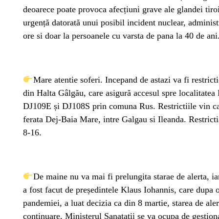
deoarece poate provoca afecțiuni grave ale glandei tiro
urgență datorată unui posibil incident nuclear, adminis
ore si doar la persoanele cu varsta de pana la 40 de ani
Mare atentie soferi. Incepand de astazi va fi restrict
din Halta Gâlgău, care asigură accesul spre localitatea F
DJ109E și DJ108S prin comuna Rus. Restrictiile vin ca 
ferata Dej-Baia Mare, intre Galgau si Ileanda. Restrictia
8-16.
De maine nu va mai fi prelungita starae de alerta, ia
a fost facut de președintele Klaus Iohannis, care dupa o
pandemiei, a luat decizia ca din 8 martie, starea de aler
continuare, Ministerul Sanatatii se va ocupa de gestiona