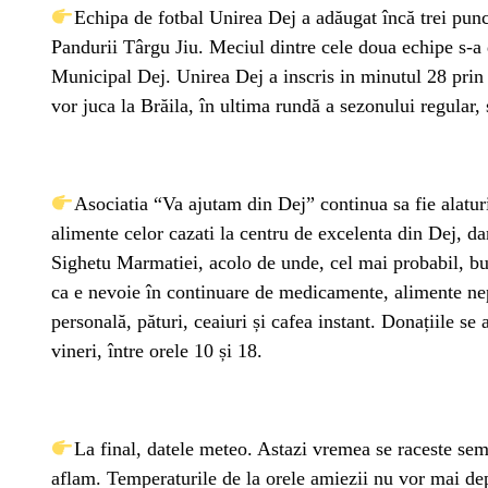
Echipa de fotbal Unirea Dej a adăugat încă trei punc
Pandurii Târgu Jiu. Meciul dintre cele doua echipe s-a 
Municipal Dej. Unirea Dej a inscris in minutul 28 prin
vor juca la Brăila, în ultima rundă a sezonului regular, 
Asociatia “Va ajutam din Dej” continua sa fie alaturi 
alimente celor cazati la centru de excelenta din Dej, d
Sighetu Marmatiei, acolo de unde, cel mai probabil, bun
ca e nevoie în continuare de medicamente, alimente nep
personală, pături, ceaiuri și cafea instant. Donațiile s
vineri, între orele 10 și 18.
La final, datele meteo. Astazi vremea se raceste semn
aflam. Temperaturile de la orele amiezii nu vor mai dep