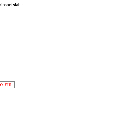
ninsori slabe.
IO FIR