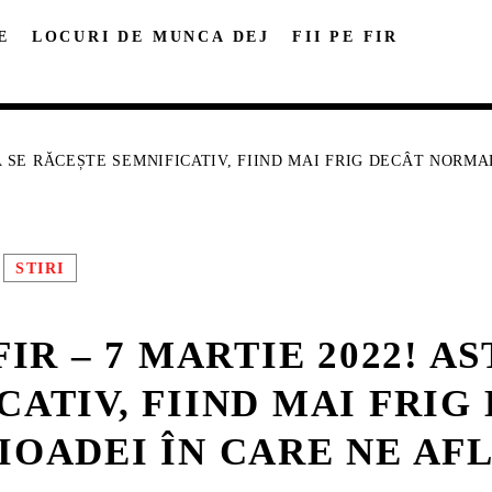
E
LOCURI DE MUNCA DEJ
FII PE FIR
EA SE RĂCEȘTE SEMNIFICATIV, FIIND MAI FRIG DECÂT NORM
STIRI
DISTRIBUIE PAGINA PE:
CAUTA IN SITE:
FIR – 7 MARTIE 2022! A
Twitter
Facebook
Pinterest
Whatsa
CATIV, FIIND MAI FRI
IOADEI ÎN CARE NE AF