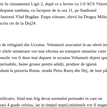
te în clasamentul Ligii 2, după ce a învins cu 1-0 ACS Viitor
disputat sambata, cu începere de la ora 11, pe Stadionul
 Juniorul Vlad Bogdan. Etapa viitoare, elevii lui Dragoș Milit
scriu cei de la Dej24.
de refugiatii din Ucraina. Voluntarii asociatiei le-au oferit ier
ar zilele urmatoare vor mai efectua un transport umanitar catre
urile vor fi duse mai departe in ucraina.Voluntarii dejeni sp
erisabile, haine groase pentru adulți, produse de igienă
e adună la pizzeria Roma, strada Petru Rareș din Dej, de luni p
ificativ, fiind mai frig decat normalul perioadei in care ne
asi 4 grade celsius, iar in timpul noptii,minimele vor fi negat