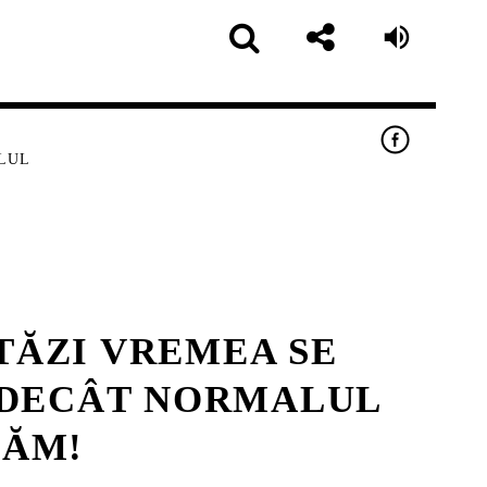
ALUL
STĂZI VREMEA SE
pp
G DECÂT NORMALUL
LĂM!