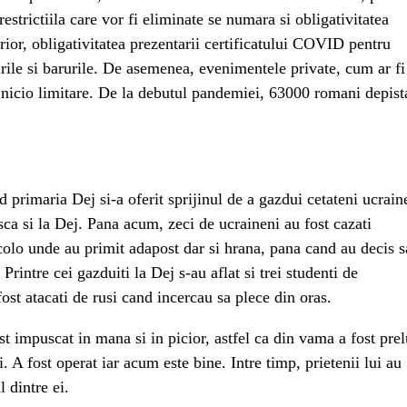
 restrictiila care vor fi eliminate se numara si obligativitatea
xterior, obligativitatea prezentarii certificatului COVID pentru
urile si barurile. De asemenea, evenimentele private, cum ar fi
a nicio limitare. De la debutul pandemiei, 63000 romani depist
d primaria Dej si-a oferit sprijinul de a gazdui cetateni ucrain
asca si la Dej. Pana acum, zeci de ucraineni au fost cazati
colo unde au primit adapost dar si hrana, pana cand au decis s
Printre cei gazduiti la Dej s-au aflat si trei studenti de
fost atacati de rusi cand incercau sa plece din oras.
st impuscat in mana si in picior, astfel ca din vama a fost prel
 A fost operat iar acum este bine. Intre timp, prietenii lui au
 dintre ei.