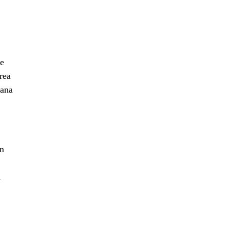
te
rea
pana
in
a