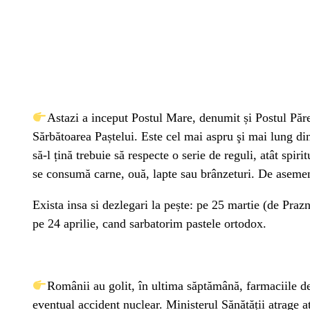
Astazi a inceput Postul Mare, denumit și Postul Păr
Sărbătoarea Paștelui. Este cel mai aspru şi mai lung di
să-l țină trebuie să respecte o serie de reguli, atât spiri
se consumă carne, ouă, lapte sau brânzeturi. De asemene
Exista insa si dezlegari la pește: pe 25 martie (de Prazn
pe 24 aprilie, cand sarbatorim pastele ortodox.
Românii au golit, în ultima săptămână, farmaciile de
eventual accident nuclear. Ministerul Sănătății atrage a