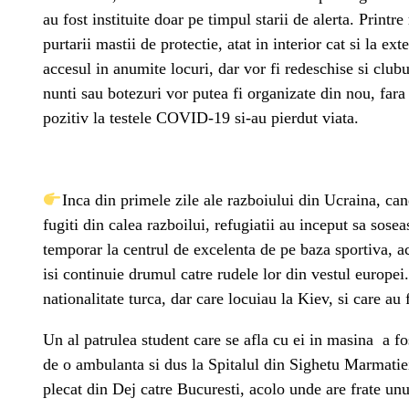
au fost instituite doar pe timpul starii de alerta. Printre
purtarii mastii de protectie, atat in interior cat si la e
accesul in anumite locuri, dar vor fi redeschise si club
nunti sau botezuri vor putea fi organizate din nou, far
pozitiv la testele COVID-19 si-au pierdut viata.
Inca din primele zile ale razboiului din Ucraina, can
fugiti din calea razboilui, refugiatii au inceput sa sose
temporar la centrul de excelenta de pe baza sportiva, a
isi continuie drumul catre rudele lor din vestul europei. 
nationalitate turca, dar care locuiau la Kiev, si care au 
Un al patrulea student care se afla cu ei in masina a fo
de o ambulanta si dus la Spitalul din Sighetu Marmatiei.
plecat din Dej catre Bucuresti, acolo unde are frate unul