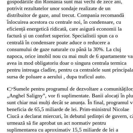
gospodăriile din România sunt mai vechi de zece ani,
potrivit rezultatelor unor sondaje realizate de un
distribuitor de gaze, anul trecut. Compania recomandă
înlocuirea acestora cu centrale noi, în condensare, cu
eficiență energetică ridicată, care asigură economii la
factură și un confort superior. Specialistii spun ca o
centrală în condensare poate aduce o reducere a
consumului de gaze naturale cu până la 30%. La cluj
napoca, orice imobil nou cu mai mult de 6 apartamente va
avea in mod obligatoriu doar o singura centrala termica
pentru intreaga cladire, pentru ca centralele sunt principal
sursa de poluare a aerului , dupa traficul auto.
👉Sumele pentru programul de dezvoltare a comunităților
„Anghel Saligny”, vor fi suplimentate. Banii alocați în plu
sunt chiar mai mulți decât se anunța. În final, programul v
beneficia de 65,5 miliarde de lei. Prim-ministrul Nicolae
Ciucă a declarat miercuri, în debutul şedinţei de guvern, c
urmează să fie aprobat un act normativ pentru
suplimentarea cu aproximativ 15,5 miliarde de lei a