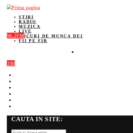
STIRI
RADIO
MUZICA
LIVE
96.2FM
LOCURI DE MUNCA DEJ
FII PE FIR
100
STIRI
RADIO
MUZICA
LIVE
LOCURI DE MUNCA DEJ
FII PE FIR
CAUTA IN SITE: