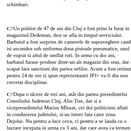
schimbari.
👉Un politist de 47 de ani din Cluj a fost prins la furat in
magazinul Dedeman, desi se afla in timpul serviciului.
Barbatul a fost surprins de camerele de supraveghere cand
isi ascundea sub uniforma doua pistoale pneumatice, unul
de vopsit si altul de umflat roti. In urma cu doi ani,
barbatul furase produse dintr-un alt magazin din oras, dar 
scapat fara sanctiuni din partea sefilor. Acum a fost retinut
pentru 24 de ore si spun reprezentantii IPJ< va fi din nou
cercetat disciplinar.
👉Dupa o tăcere de trei ani, atât din partea presedintelui
Consiliului Judetean Cluj, Alin Tise, dar si a
vicepresedintelui Marius Mînzat, cei doi politicieni aflati
in conducerea judetului, si-au intors fata catre zona
Dejului. Nu pentru a face ceva, ci pentru a se lauda cu o
lucrare inceputa in urma cu 3 ani, dar care avea ca termen