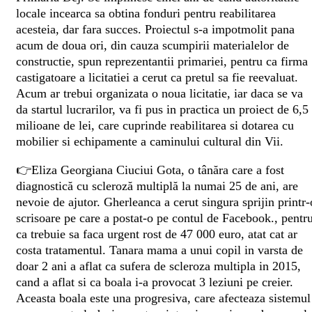
locale incearca sa obtina fonduri pentru reabilitarea
acesteia, dar fara succes. Proiectul s-a impotmolit pana
acum de doua ori, din cauza scumpirii materialelor de
constructie, spun reprezentantii primariei, pentru ca firma
castigatoare a licitatiei a cerut ca pretul sa fie reevaluat.
Acum ar trebui organizata o noua licitatie, iar daca se va
da startul lucrarilor, va fi pus in practica un proiect de 6,5
milioane de lei, care cuprinde reabilitarea si dotarea cu
mobilier si echipamente a caminului cultural din Vii.
👉Eliza Georgiana Ciuciui Gota, o tânăra care a fost
diagnostică cu scleroză multiplă la numai 25 de ani, are
nevoie de ajutor. Gherleanca a cerut singura sprijin printr-
scrisoare pe care a postat-o pe contul de Facebook., pentr
ca trebuie sa faca urgent rost de 47 000 euro, atat cat ar
costa tratamentul. Tanara mama a unui copil in varsta de
doar 2 ani a aflat ca sufera de scleroza multipla in 2015,
cand a aflat si ca boala i-a provocat 3 leziuni pe creier.
Aceasta boala este una progresiva, care afecteaza sistemul