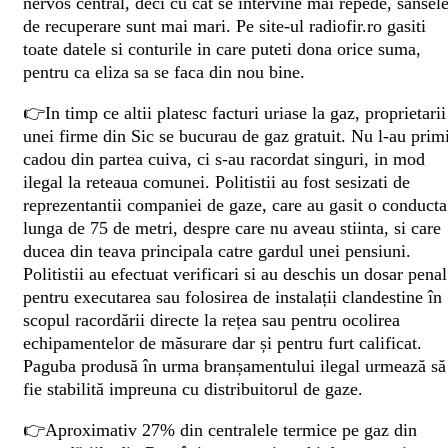
nervos central, deci cu cat se intervine mai repede, sansel
de recuperare sunt mai mari. Pe site-ul radiofir.ro gasiti
toate datele si conturile in care puteti dona orice suma,
pentru ca eliza sa se faca din nou bine.
👉In timp ce altii platesc facturi uriase la gaz, proprietarii
unei firme din Sic se bucurau de gaz gratuit. Nu l-au primi
cadou din partea cuiva, ci s-au racordat singuri, in mod
ilegal la reteaua comunei. Politistii au fost sesizati de
reprezentantii companiei de gaze, care au gasit o conducta
lunga de 75 de metri, despre care nu aveau stiinta, si care
ducea din teava principala catre gardul unei pensiuni.
Politistii au efectuat verificari si au deschis un dosar penal
pentru executarea sau folosirea de instalații clandestine în
scopul racordării directe la rețea sau pentru ocolirea
echipamentelor de măsurare dar și pentru furt calificat.
Paguba produsă în urma branșamentului ilegal urmează să
fie stabilită impreuna cu distribuitorul de gaze.
👉Aproximativ 27% din centralele termice pe gaz din