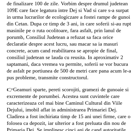
de finalizare 100 de zile. Vorbim despre drumul judetean
109E care face legatura intre Dej si Vad si care s-a surpat
in urma lucrarilor de ecologiczare a fostei rampe de gunoi
din Cetan. Dupa ce timp de 3 ani, in care soferii si-au rupt
masinile pe o ruta ocolitoare, fara asfalt, prin lanul de
porumb, Consiliul Judetean a refuzat sa faca orice
declaratie despre acest lucru, sau macar sa ia masuri
concrete, acum cand reabilitarea se apropie de final,
consiliul judetean se lauda cu reusita. In aproximativ 2
saptamani, daca vremea va permite, soferii se vor bucura
de asfalt pe portiunea de 500 de metri care pana acum le-a
pus probleme, transmite constructorul.
👉Geamuri sparte, pereti scorojiti, gramezi de gunoaie si
excremente de porumbei. Acestea sunt cuvintele care
caracterizeaza cel mai bine Caminul Cultural din Viile
Dejului, imobil aflat in administrarea Primariei Dej.
Cladirea a fost inchiriata timp de 15 ani unei firme, care o
folosea ca depozit, iar ulterior a fost preluata din nou de
Primaria Dej. Se implinesc cinci ani de cand autoritatile