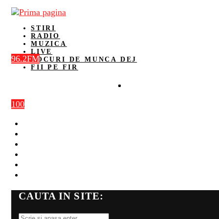
STIRI
RADIO
MUZICA
LIVE
96.2FM
LOCURI DE MUNCA DEJ
FII PE FIR
100
STIRI
RADIO
MUZICA
LIVE
LOCURI DE MUNCA DEJ
FII PE FIR
CAUTA IN SITE: