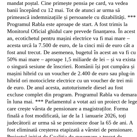
mandat poștal. Cine primește pensia pe card, va vedea
banii începând cu 12 mai. Tot de atunci ar urma să
primească indemnizațiile și persoanele cu dizabilități.
***
Programul Rabla este aproape de start. A fost trimis la
Monitorul Oficial ghidul care prevede finanțarea. În acest
an, ecotichetul pentru mașini electrice va fi mai mare –
acesta urcă la 7.500 de euro, de la cinci mii de euro cât a
fost anul trecut. De asemenea, bugetul în acest an va fi cu
50% mai mare – aproape 1,5 miliarde de lei – și va exista
o singură sesiune de înscrieri. Românii își pot cumpăra și
mașini hibrid cu un voucher de 2.400 de euro sau plug-in
hibrid ori motociclete electrice cu un voucher de trei mii
de euro. De anul acesta, autoturismele diesel au fost
excluse complet din program. Programul Rabla va demara
în luna mai.
***
Parlamentul a votat azi un proiect de leg
care crește vârsta de pensionare a magistraților. Forma
finală a fost modificată, iar de la 1 ianuarie 2026, toți
judecătorii ar urma să se pensioneze doar la 65 de ani. A
fost eliminată creșterea etapizată a vârstei de pensionare.
Proiectul inițiat de Coaliția de guvernare a trecut de