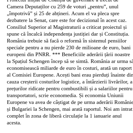
Camera Deputaților cu 259 de voturi „pentru”, unul
„împotrivă” și 25 de abțineri. Acum el va pleca spre
dezbatere la Senat, care este for decizional în acest caz.
Consiliul Superior al Magistraturii a criticat proiectul și
spune că încalcă independența justiției dar și Constituția.
România trebuie să facă o reformă în sistemul pensiilor
speciale pentru a nu pierde 230 de milioane de euro, bani
europeni din PNRR.
***
Beneficiile aderării țării noastre
la Spațiul Schengen încep să se simtă. România ar urma s
economisească miliarde de euro în costuri, arată un raport
al Comisiei Europene. Acești bani erau pierduți înainte di
cauza creșterii costurilor logistice, a întârzierii livrărilor, a
prețurilor ridicate pentru combustibili și a salariilor pentru
transportatori, scrie economedia. Și economia Uniunii
Europene va avea de câștigat de pe urma aderării Românie
și Bulgariei la Schengen, mai arată raportul. Noi am intrat
complet în zona de liberă circulație la 1 ianuarie anul
acesta.