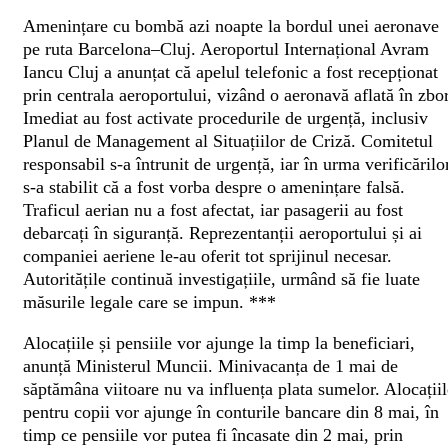
Amenințare cu bombă azi noapte la bordul unei aeronave
pe ruta Barcelona–Cluj. Aeroportul Internațional Avram
Iancu Cluj a anunțat că apelul telefonic a fost recepționat
prin centrala aeroportului, vizând o aeronavă aflată în zbor
Imediat au fost activate procedurile de urgență, inclusiv
Planul de Management al Situațiilor de Criză. Comitetul
responsabil s-a întrunit de urgență, iar în urma verificărilo
s-a stabilit că a fost vorba despre o amenințare falsă.
Traficul aerian nu a fost afectat, iar pasagerii au fost
debarcați în siguranță. Reprezentanții aeroportului și ai
companiei aeriene le-au oferit tot sprijinul necesar.
Autoritățile continuă investigațiile, urmând să fie luate
măsurile legale care se impun.
***
Alocațiile și pensiile vor ajunge la timp la beneficiari,
anunță Ministerul Muncii. Minivacanța de 1 mai de
săptămâna viitoare nu va influența plata sumelor. Alocațiil
pentru copii vor ajunge în conturile bancare din 8 mai, în
timp ce pensiile vor putea fi încasate din 2 mai, prin