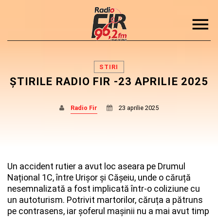
STIRI
ȘTIRILE RADIO FIR -23 APRILIE 2025
Radio Fir
23 aprilie 2025
DISTRIBUIE PAGINA PE:
CAUTA IN SITE:
Twitter
Un accident rutier a avut loc aseara pe Drumul
Național 1C, între Urișor și Cășeiu, unde o căruță
Facebook
nesemnalizată a fost implicată într-o coliziune cu
un autoturism.
Potrivit martorilor, căruța a pătruns
pe contrasens, iar șoferul mașinii nu a mai avut timp
Pinterest