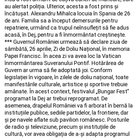
au alertat poliția. Ulterior, acesta a fost prins și
încătușat.
Alexandru Mihalca locuia în Spania de 26
de ani. Familia sa a început demersurile pentru
repatriere, urmând ca trupul neînsuflețit să fie adus
acasă, în Dej, pentru a fi înmormântat creștinește.
***
Guvernul României urmează să declare ziua de
sâmbătă, 26 aprilie, Zi de Doliu Național, în memoria
Papei Francisc. În acea zi va avea loc la Vatican
înmormântarea Suveranului Pontif. Hotărârea de
Guvern ar urma să fie adoptată joi.
Conform
legislației în vigoare, în zilele de doliu național, toate
manifestările culturale, artistice și sportive trebuie
amânate. În acest context, festivalul „Bungar Fest”
programat la Dej ar trebui reprogramat.
De
asemenea, drapelul României va fi arborat în bernă la
instituțiile publice, sediile partidelor, la frontiere, dar
și pe navele aflate sub pavilion românesc. Posturile
de radio și televiziune, precum și instituțiile de
cultură, vor avea obligația de a-și adapta programul