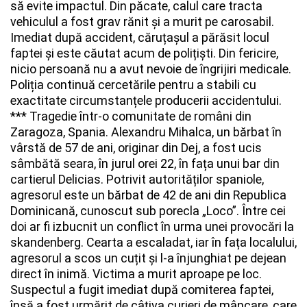
să evite impactul. Din păcate, calul care tracta
vehiculul a fost grav rănit și a murit pe carosabil.
Imediat după accident, căruțașul a părăsit locul
Whatsapp
faptei și este căutat acum de polițiști. Din fericire,
nicio persoană nu a avut nevoie de îngrijiri medicale.
Poliția continuă cercetările pentru a stabili cu
exactitate circumstanțele producerii accidentului.
***
Tragedie într-o comunitate de români din
Zaragoza, Spania. Alexandru Mihalca, un bărbat în
vârstă de 57 de ani, originar din Dej, a fost ucis
sâmbătă seara, în jurul orei 22, în fața unui bar din
cartierul Delicias.
Potrivit autorităților spaniole,
agresorul este un bărbat de 42 de ani din Republica
Dominicană, cunoscut sub porecla „Loco”. Între cei
doi ar fi izbucnit un conflict în urma unei provocări la
skandenberg. Cearta a escaladat, iar în fața localului,
agresorul a scos un cuțit și l-a înjunghiat pe dejean
direct în inimă. Victima a murit aproape pe loc.
Suspectul a fugit imediat după comiterea faptei,
însă a fost urmărit de câțiva curieri de mâncare, care