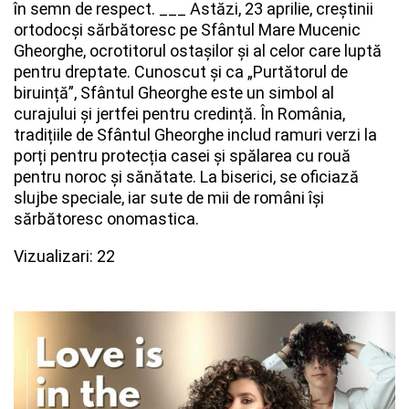
în semn de respect.
___
Astăzi, 23 aprilie, creștinii
ortodocși sărbătoresc pe Sfântul Mare Mucenic
Gheorghe, ocrotitorul ostașilor și al celor care luptă
pentru dreptate. Cunoscut și ca „Purtătorul de
biruință”, Sfântul Gheorghe este un simbol al
curajului și jertfei pentru credință. În România,
tradițiile de Sfântul Gheorghe includ ramuri verzi la
porți pentru protecția casei și spălarea cu rouă
pentru noroc și sănătate. La biserici, se oficiază
slujbe speciale, iar sute de mii de români își
sărbătoresc onomastica.
Vizualizari: 22