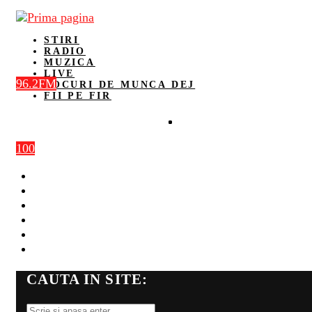
STIRI
RADIO
MUZICA
LIVE
96.2FM
LOCURI DE MUNCA DEJ
FII PE FIR
100
STIRI
RADIO
MUZICA
LIVE
LOCURI DE MUNCA DEJ
FII PE FIR
CAUTA IN SITE: