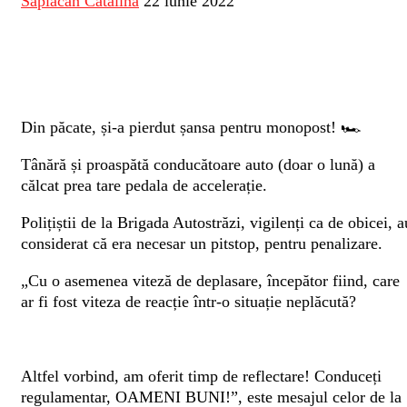
Săplăcan Cătălina
22 iunie 2022
Din păcate, și-a pierdut șansa pentru monopost! 🏎️
Tânără și proaspătă conducătoare auto (doar o lună) a
călcat prea tare pedala de accelerație.
Polițiștii de la Brigada Autostrăzi, vigilenți ca de obicei, a
considerat că era necesar un pitstop, pentru penalizare.
„Cu o asemenea viteză de deplasare, începător fiind, care
ar fi fost viteza de reacție într-o situație neplăcută?
Altfel vorbind, am oferit timp de reflectare! Conduceți
regulamentar, OAMENI BUNI!”, este mesajul celor de la