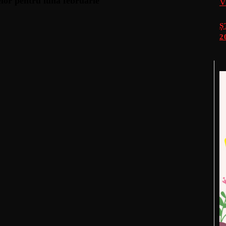
lor pentru luna februarie
V
Ș
2