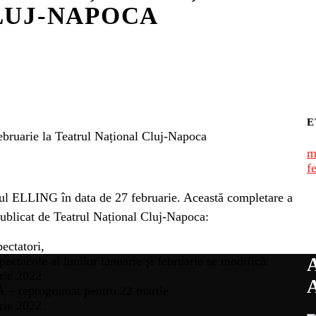
LUJ-NAPOCA
E
 februarie la Teatrul Național Cluj-Napoca
m
f
olul ELLING în data de 27 februarie. Această completare a
ublicat de Teatrul Național Cluj-Napoca:
pectatori,
ctacole al lunilor ianuarie şi februarie se modifică:
rie 2022
reprogramat pentru 22 martie
rie 2022