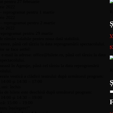
 pentru 27 februarie
rie 2022
R
programat pentru 1 martie
rie 2022
reprogramat pentru 2 martie
rie 2022
rogramat pentru 29 martie
V
le rămân valabile pentru noua dată stabilită.
cerere, până cel târziu la data reprogramării spectacolului.
Ș
or se face astfel:
 e-mail la adresa: office@bilete.ro, până cel târziu la data
spectacolului.
rnează în Agenţie, până cel târziu la data reprogramării
R
olului.
erala vestică a clădirii teatrului după următorul program:
 14:00 și 14:30 – 17:00
uni: închis
ția de bilete este deschisă după următorul program:
 14:00 și 14:30 – 19:00
că: 15:00 – 19:00
tru înțelegere!”