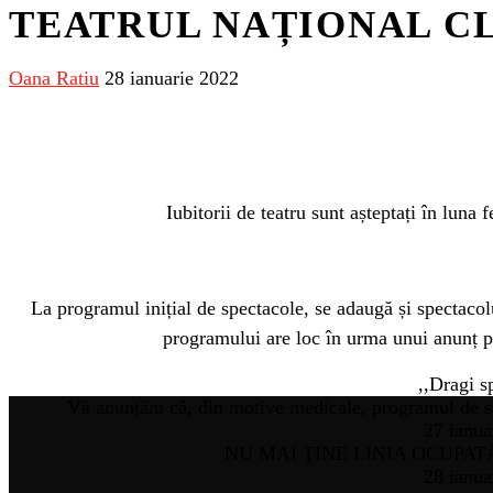
TEATRUL NAȚIONAL C
Oana Ratiu
28 ianuarie 2022
Iubitorii de teatru sunt așteptați în luna
La programul inițial de spectacole, se adaugă și spectac
programului are loc în urma unui anunț p
,,Dragi s
Vă anunțăm că, din motive medicale, programul de spe
27 ianua
NU MAI ŢINE LINIA OCUPATĂ – 
28 ianua