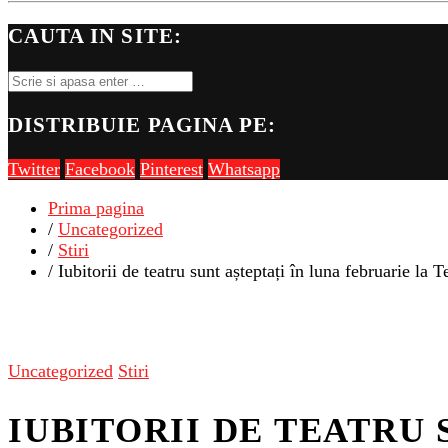
CAUTA IN SITE:
DISTRIBUIE PAGINA PE:
Twitter
Facebook
Pinterest
Whatsapp
Prima pagina
/
Uncategorized
/
Stiri
/ Iubitorii de teatru sunt așteptați în luna februarie la
Uncategorized
Stiri
IUBITORII DE TEATRU 