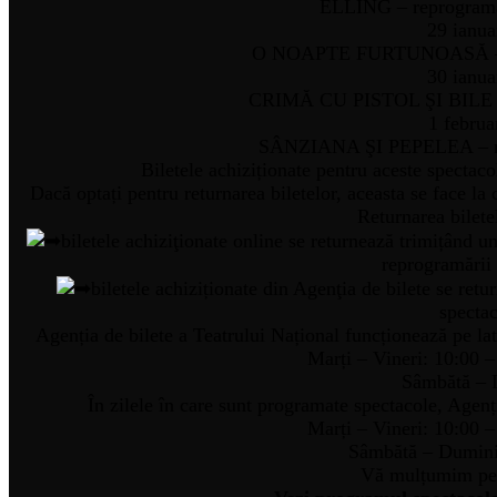
ELLING – reprogramat
29 ianua
O NOAPTE FURTUNOASĂ – re
30 ianua
CRIMĂ CU PISTOL ŞI BILE – 
1 februa
SÂNZIANA ŞI PEPELEA – rep
Biletele achiziționate pentru aceste spectaco
Dacă optați pentru returnarea biletelor, aceasta se face la 
Returnarea biletel
biletele achiziţionate online se returnează trimițând un
reprogramării 
biletele achiziționate din Agenţia de bilete se retu
spectac
Agenția de bilete a Teatrului Național funcționează pe lat
Marți – Vineri: 10:00 –
Sâmbătă – L
În zilele în care sunt programate spectacole, Agen
Marți – Vineri: 10:00 –
Sâmbătă – Dumini
Vă mulțumim pen