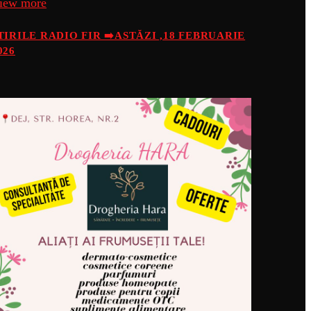
iew more
TIRILE RADIO FIR ➡️ASTĂZI ,18 FEBRUARIE
026