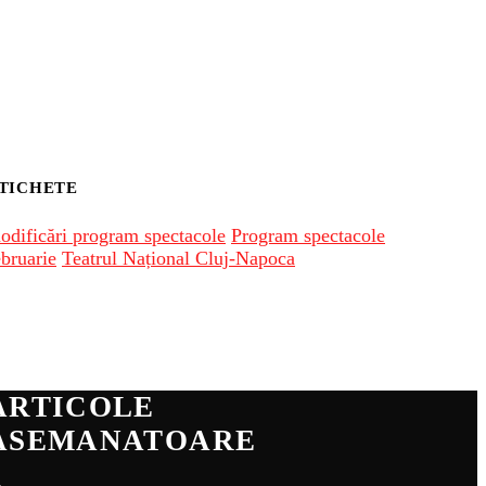
TICHETE
odificări program spectacole
Program spectacole
ebruarie
Teatrul Național Cluj-Napoca
ARTICOLE
ASEMANATOARE