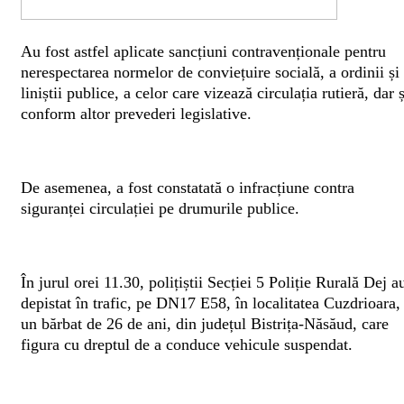
Au fost astfel aplicate sancțiuni contravenționale pentru
nerespectarea normelor de conviețuire socială, a ordinii și
liniștii publice, a celor care vizează circulația rutieră, dar ș
conform altor prevederi legislative.
De asemenea, a fost constatată o infracțiune contra
siguranței circulației pe drumurile publice.
În jurul orei 11.30, polițiștii Secției 5 Poliție Rurală Dej a
depistat în trafic, pe DN17 E58, în localitatea Cuzdrioara,
un bărbat de 26 de ani, din județul Bistrița-Năsăud, care
figura cu dreptul de a conduce vehicule suspendat.