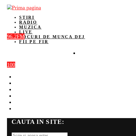
STIRI
RADIO
MUZICA
LIVE
96.2FM
LOCURI DE MUNCA DEJ
FII PE FIR
100
STIRI
RADIO
MUZICA
LIVE
LOCURI DE MUNCA DEJ
FII PE FIR
CAUTA IN SITE: