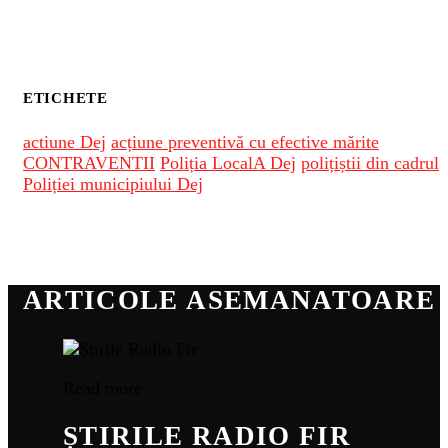
ETICHETE
actiune Dej
acțiune preventivă cu efective mărite
CONTRAVENTII
Poliția LocalA Dej
polițiștii din cadrul
Poliției municipiului Dej
ARTICOLE ASEMANATOARE
Read more
ȘTIRILE RADIO FIR