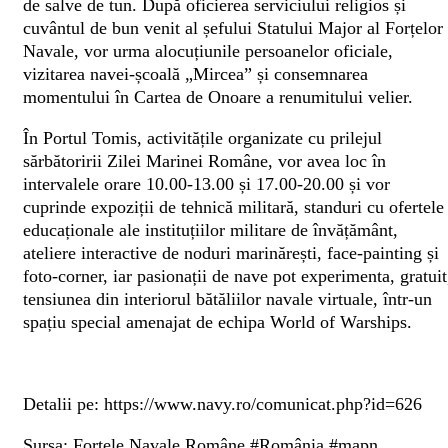
de salve de tun. După oficierea serviciului religios și
cuvântul de bun venit al șefului Statului Major al Forțelor
Navale, vor urma alocuțiunile persoanelor oficiale,
vizitarea navei-școală „Mircea” și consemnarea
momentului în Cartea de Onoare a renumitului velier.
În Portul Tomis, activitățile organizate cu prilejul
sărbătoririi Zilei Marinei Române, vor avea loc în
intervalele orare 10.00-13.00 și 17.00-20.00 și vor
cuprinde expoziții de tehnică militară, standuri cu ofertele
educaționale ale instituțiilor militare de învățământ,
ateliere interactive de noduri marinărești, face-painting și
foto-corner, iar pasionații de nave pot experimenta, gratuit
tensiunea din interiorul bătăliilor navale virtuale, într-un
spațiu special amenajat de echipa World of Warships.
Detalii pe: https://www.navy.ro/comunicat.php?id=626
Sursa: Forțele Navale Române
#România #mapn