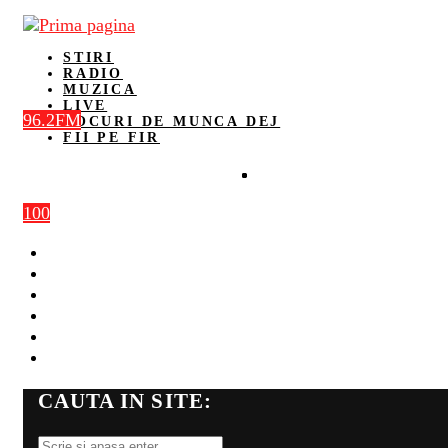
STIRI
RADIO
MUZICA
LIVE
96.2FM
LOCURI DE MUNCA DEJ
FII PE FIR
100
STIRI
RADIO
MUZICA
LIVE
LOCURI DE MUNCA DEJ
FII PE FIR
CAUTA IN SITE: