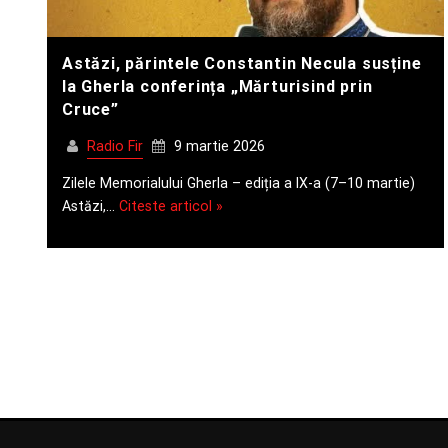
Astăzi, părintele Constantin Necula susține
la Gherla conferința „Mărturisind prin
Cruce”
Radio Fir
9 martie 2026
Zilele Memorialului Gherla – ediția a IX-a (7–10 martie)
Astăzi,…
Citeste articol »