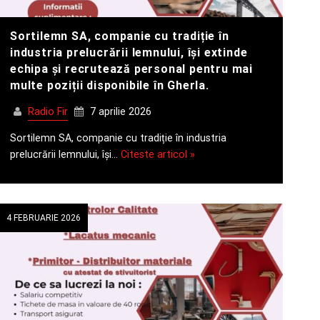
Sortilemn SA, companie cu tradiție în
industria prelucrării lemnului, își extinde
echipa și recrutează personal pentru mai
multe poziții disponibile în Gherla.
Radio Fir
7 aprilie 2026
Sortilemn SA, companie cu tradiție în industria
prelucrării lemnului, își…
Citeste articol »
4 FEBRUARIE 2026