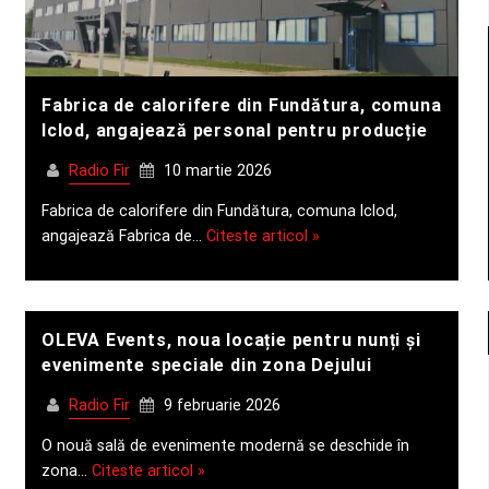
Fabrica de calorifere din Fundătura, comuna
Iclod, angajează personal pentru producție
Radio Fir
10 martie 2026
Fabrica de calorifere din Fundătura, comuna Iclod,
angajează Fabrica de…
Citeste articol »
OLEVA Events, noua locație pentru nunți și
evenimente speciale din zona Dejului
Radio Fir
9 februarie 2026
O nouă sală de evenimente modernă se deschide în
zona…
Citeste articol »