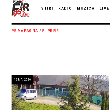
STIRI
RADIO
MUZICA
LIVE
PRIMA PAGINA
/
FII PE FIR
12 MAI 2026